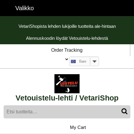
Skip
Valikko
Valikko
to
content
Skip
VetariShopista lehden lukijoille tuotteita ale-hintaan
to
Alennuskoodin löydät Vetouistelu-lehdestä
content
Order Tracking
Euro
Vetouistelu-lehti / VetariShop
Etsi:
My
shopping
My Cart
cart