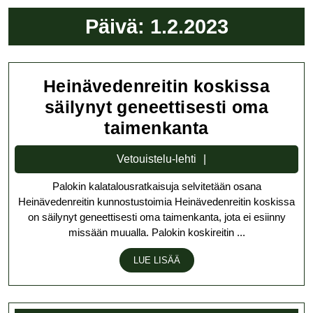
Päivä:
1.2.2023
Heinävedenreitin koskissa
säilynyt geneettisesti oma
Heinävedenr
taimenkanta
koskissa
Vetouistelu-
Vetouistelu-lehti
säilynyt
lehti
Palokin kalatalousratkaisuja selvitetään osana
geneettisest
Heinävedenreitin kunnostustoimia Heinävedenreitin koskissa
oma
on säilynyt geneettisesti oma taimenkanta, jota ei esiinny
taimenkanta
missään muualla. Palokin koskireitin ...
LUE
LUE LISÄÄ
LISÄÄ