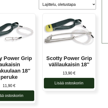
y Power Grip
Scotty Power Grip
laukaisin
välilaukaisin 18″
lakuulaan 18″
13,90
€
peruke
Lisää ostoskoriin
11,90
€
ää ostoskoriin