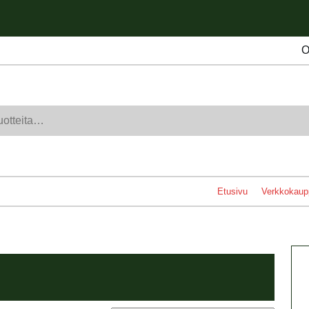
O
Etusivu
Verkkokaup