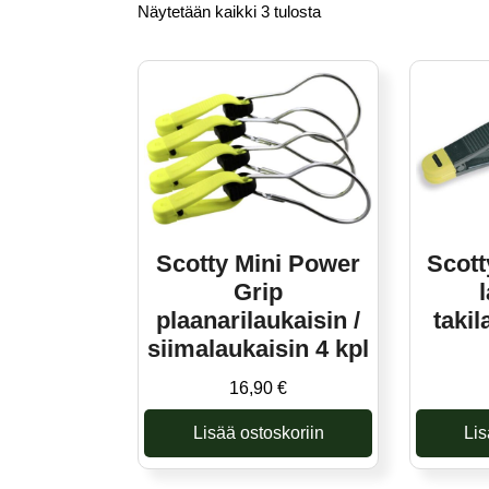
Näytetään kaikki 3 tulosta
Scotty Mini Power
Scott
Grip
plaanarilaukaisin /
taki
siimalaukaisin 4 kpl
16,90
€
Lisää ostoskoriin
Lis