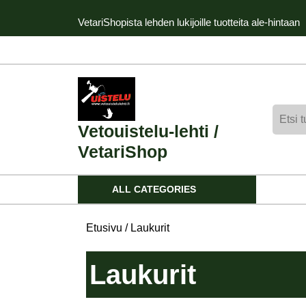
Skip
VetariShopista lehden lukijoille tuotteita ale-hintaan
to
content
Skip
to
content
Etsi:
Vetouistelu-lehti /
VetariShop
ALL CATEGORIES
Etusivu
/ Laukurit
Laukurit