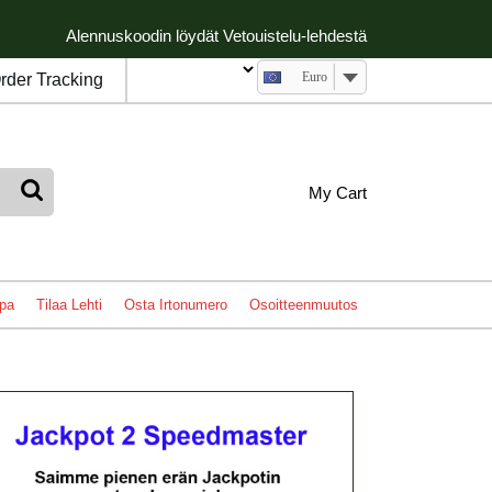
Alennuskoodin löydät Vetouistelu-lehdestä
Euro
rder Tracking
My
shopping
My Cart
cart
Account
pa
Tilaa Lehti
Osta Irtonumero
Osoitteenmuutos