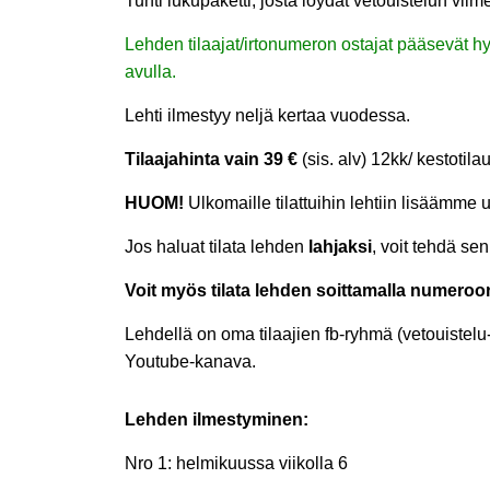
Tuhti lukupaketti, josta löydät vetouistelun vii
Lehden tilaajat/irtonumeron ostajat pääsevät 
avulla.
Lehti ilmestyy neljä kertaa vuodessa.
Tilaajahinta vain 39 €
(sis. alv) 12kk/ kestotil
HUOM!
Ulkomaille tilattuihin lehtiin lisäämme
Jos haluat tilata lehden
lahjaksi
, voit tehdä se
Voit myös tilata lehden soittamalla numeroo
Lehdellä on oma tilaajien fb-ryhmä (vetouistelu
Youtube-kanava.
Lehden ilmestyminen:
Nro 1: helmikuussa viikolla 6