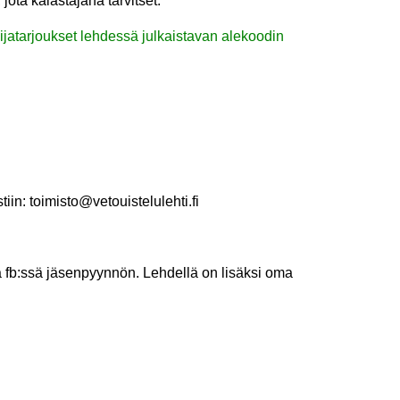
jota kalastajana tarvitset.
jatarjoukset lehdessä julkaistavan alekoodin
iin: toimisto@vetouistelulehti.fi
dä fb:ssä jäsenpyynnön. Lehdellä on lisäksi oma