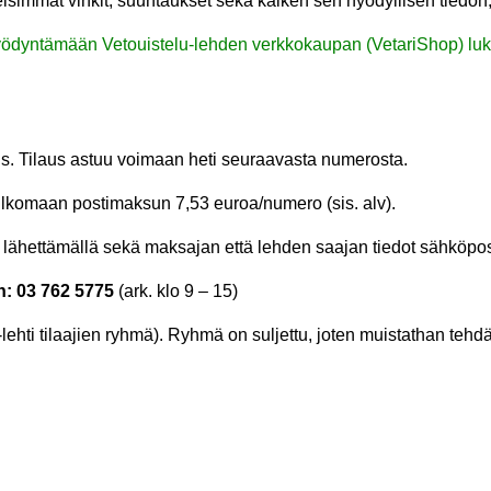
meisimmät vinkit, suuntaukset sekä kaiken sen hyödyllisen tiedon, 
hyödyntämään Vetouistelu-lehden verkkokaupan (VetariShop) luki
aus. Tilaus astuu voimaan heti seuraavasta numerosta.
 ulkomaan postimaksun 7,53 euroa/numero (sis. alv).
n lähettämällä sekä maksajan että lehden saajan tiedot sähköpost
n:
03 762 5775
(ark. klo 9 – 15)
-lehti tilaajien ryhmä). Ryhmä on suljettu, joten muistathan teh