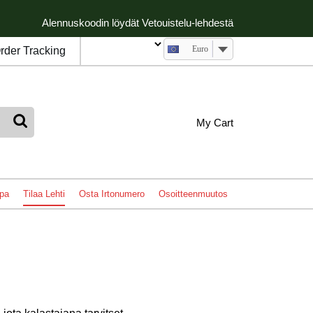
Alennuskoodin löydät Vetouistelu-lehdestä
Euro
rder Tracking
My
shopping
My Cart
cart
Account
pa
Tilaa Lehti
Osta Irtonumero
Osoitteenmuutos