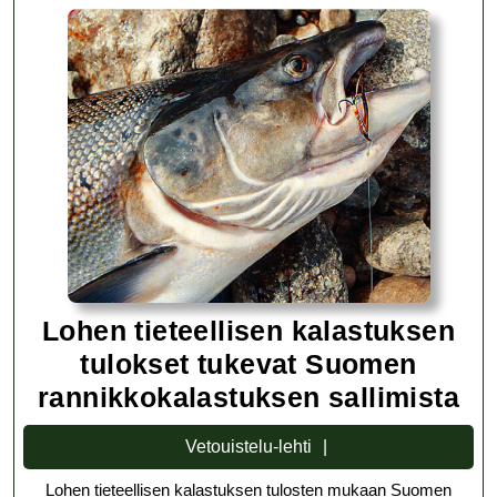
Lohen tieteellisen kalastuksen
tulokset tukevat Suomen
Lo
rannikkokalastuksen sallimista
tie
Vetouistelu-
Vetouistelu-lehti
ka
lehti
Lohen tieteellisen kalastuksen tulosten mukaan Suomen
tu