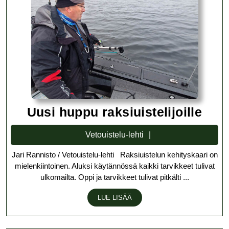
Uus
Uusi huppu raksiuistelijoille
hup
Vetouistelu-
Vetouistelu-lehti
raks
lehti
Jari Rannisto / Vetouistelu-lehti Raksiuistelun kehityskaari on
mielenkiintoinen. Aluksi käytännössä kaikki tarvikkeet tulivat
ulkomailta. Oppi ja tarvikkeet tulivat pitkälti ...
LUE
LUE LISÄÄ
LISÄÄ