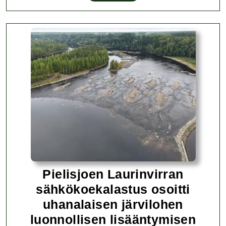
LISÄÄ
lohikisa
2026
Pielisjoen Laurinvirran
sähkökoekalastus osoitti
uhanalaisen järvilohen
luonnollisen lisääntymisen