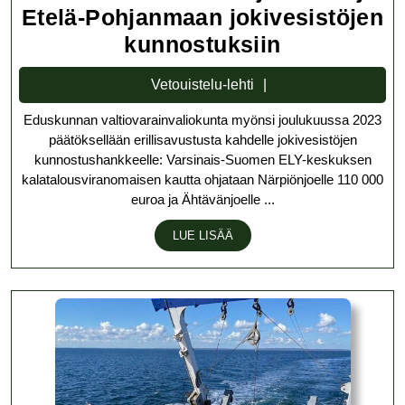
Etelä-Pohjanmaan jokivesistöjen
Lisämäärä
kunnostuksiin
Pohjanmaa
Vetouistelu-
Vetouistelu-lehti
ja
lehti
Eduskunnan valtiovarainvaliokunta myönsi joulukuussa 2023
Etelä-
päätöksellään erillisavustusta kahdelle jokivesistöjen
Pohjanmaa
kunnostushankkeelle: Varsinais-Suomen ELY-keskuksen
jokivesistö
kalatalousviranomaisen kautta ohjataan Närpiönjoelle 110 000
euroa ja Ähtävänjoelle ...
kunnostuks
LUE
LUE LISÄÄ
LISÄÄ