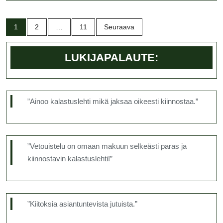
kertovat
Itämeren
Artikkelien
1
2
…
11
Seuraava
tilasta
sivutus
LUKIJAPALAUTE:
”Ainoo kalastuslehti mikä jaksaa oikeesti kiinnostaa.”
”Vetouistelu on omaan makuun selkeästi paras ja
kiinnostavin kalastuslehti!”
”Kiitoksia asiantuntevista jutuista.”