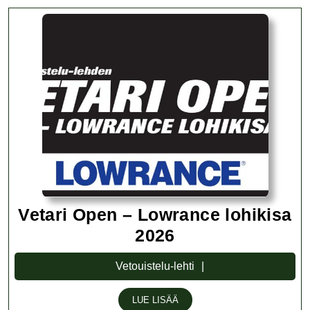
Vetari Open – Lowrance lohikisa
Vetari
2026
Open
Vetouistelu-
Vetouistelu-lehti
–
lehti
Lowrance
LUE
LUE LISÄÄ