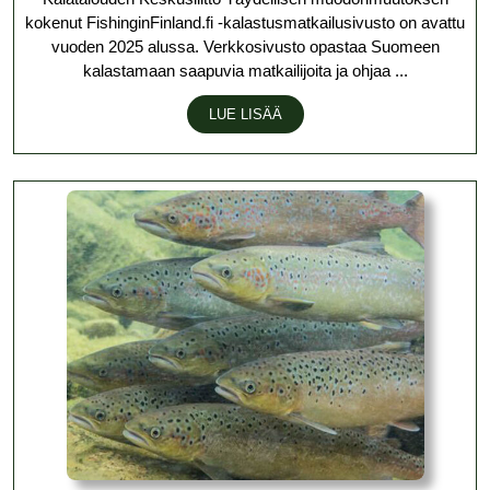
avatt
kokenut FishinginFinland.fi -kalastusmatkailusivusto on avattu
vuoden 2025 alussa. Verkkosivusto opastaa Suomeen
kalastamaan saapuvia matkailijoita ja ohjaa ...
LUE
LUE LISÄÄ
LISÄÄ