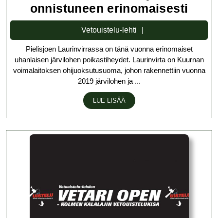
Pieli
onnistuneen erinomaisesti
Laur
Vetouistelu-
Vetouistelu-lehti
sähk
lehti
Pielisjoen Laurinvirrassa on tänä vuonna erinomaiset
osoit
uhanlaisen järvilohen poikastiheydet. Laurinvirta on Kuurnan
uhan
voimalaitoksen ohijuoksutusuoma, johon rakennettiin vuonna
järvi
2019 järvilohen ja ...
luon
LUE
LUE LISÄÄ
lisä
LISÄÄ
onni
erin