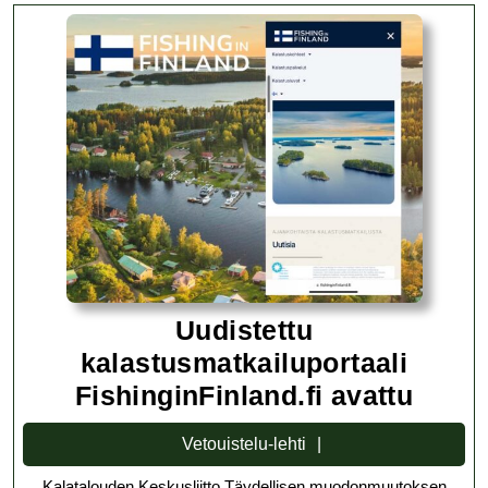
Uudistettu
kalastusmatkailuportaali
Uudis
FishinginFinland.fi avattu
kalas
Vetouistelu-
Vetouistelu-lehti
Fishi
lehti
Kalatalouden Keskusliitto Täydellisen muodonmuutoksen