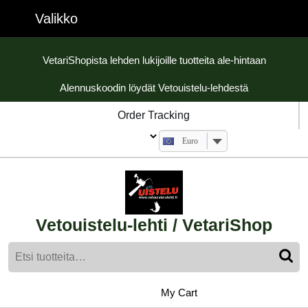
Skip
Valikko
Valikko
to
content
Skip
VetariShopista lehden lukijoille tuotteita ale-hintaan
to
Alennuskoodin löydät Vetouistelu-lehdestä
content
Order Tracking
Euro
Vetouistelu-lehti / VetariShop
Etsi:
My
shopping
My Cart
cart