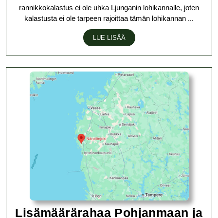
rannikkokalastus ei ole uhka Ljunganin lohikannalle, joten
tu
kalastusta ei ole tarpeen rajoittaa tämän lohikannan ...
Su
LUE
LUE LISÄÄ
ra
LISÄÄ
sa
Lisämäärärahaa Pohjanmaan ja