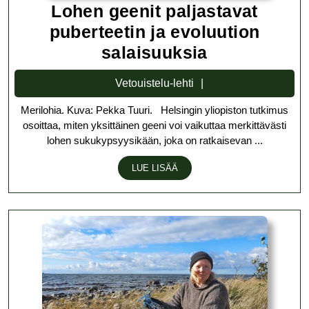
Lohen geenit paljastavat
puberteetin ja evoluution
Lohen
salaisuuksia
geenit
Vetouistelu-
Vetouistelu-lehti
paljastavat
lehti
Merilohia. Kuva: Pekka Tuuri. Helsingin yliopiston tutkimus
puberteetin
osoittaa, miten yksittäinen geeni voi vaikuttaa merkittävästi
ja
lohen sukukypsyysikään, joka on ratkaisevan ...
evoluution
LUE
LUE LISÄÄ
salaisuuksi
LISÄÄ