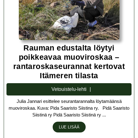
Rauman edustalta löytyi
poikkeavaa muoviroskaa –
rantaroskaseurannat kertovat
Rauman
Itämeren tilasta
edustalta
Vetouistelu-
Vetouistelu-lehti
löytyi
lehti
Julia Jannari esittelee seurantarannalta löytamäänsä
poikkeava
muoviroskaa. Kuva: Pida Saaristo Siistina ry. Pidä Saaristo
muovirosk
Siistinä ry Pidä Saaristo Siistinä ry ...
–
LUE
LUE LISÄÄ
rantarosk
LISÄÄ