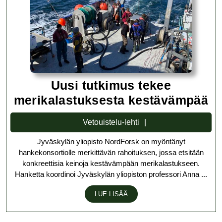
Uusi tutkimus tekee
Uu
merikalastuksesta kestävämpää
tu
Vetouistelu-
Vetouistelu-lehti
te
lehti
Jyväskylän yliopisto NordForsk on myöntänyt
me
hankekonsortiolle merkittävän rahoituksen, jossa etsitään
k
konkreettisia keinoja kestävämpään merikalastukseen.
Hanketta koordinoi Jyväskylän yliopiston professori Anna ...
LUE
LUE LISÄÄ
LISÄÄ