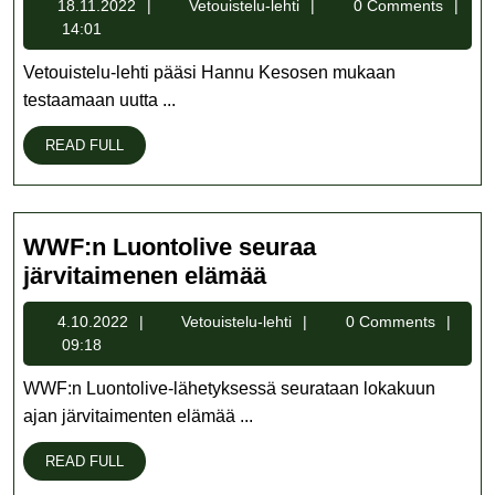
18.11.2022
Vetouistelu-
18.11.2022
Vetouistelu-lehti
0 Comments
uutta
lehti
14:01
vaappumallia
testaamassa
Vetouistelu-lehti pääsi Hannu Kesosen mukaan
testaamaan uutta ...
READ
READ FULL
FULL
WWF:n Luontolive seuraa
WWF:n
järvitaimenen elämää
Luontolive
4.10.2022
Vetouistelu-
4.10.2022
Vetouistelu-lehti
0 Comments
seuraa
lehti
09:18
järvitaimenen
elämää
WWF:n Luontolive-lähetyksessä seurataan lokakuun
ajan järvitaimenten elämää ...
READ
READ FULL
FULL