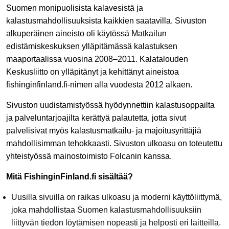
Suomen monipuolisista kalavesistä ja
kalastusmahdollisuuksista kaikkien saatavilla. Sivuston
alkuperäinen aineisto oli käytössä Matkailun
edistämiskeskuksen ylläpitämässä kalastuksen
maaportaalissa vuosina 2008–2011. Kalatalouden
Keskusliitto on ylläpitänyt ja kehittänyt aineistoa
fishinginfinland.fi-nimen alla vuodesta 2012 alkaen.
Sivuston uudistamistyössä hyödynnettiin kalastusoppailta
ja palveluntarjoajilta kerättyä palautetta, jotta sivut
palvelisivat myös kalastusmatkailu- ja majoitusyrittäjiä
mahdollisimman tehokkaasti. Sivuston ulkoasu on toteutettu
yhteistyössä mainostoimisto Folcanin kanssa.
Mitä FishinginFinland.fi sisältää?
Uusilla sivuilla on raikas ulkoasu ja moderni käyttöliittymä,
joka mahdollistaa Suomen kalastusmahdollisuuksiin
liittyvän tiedon löytämisen nopeasti ja helposti eri laitteilla.