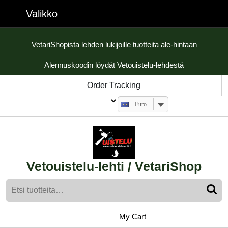
Skip
Valikko
Valikko
to
content
Skip
VetariShopista lehden lukijoille tuotteita ale-hintaan
to
Alennuskoodin löydät Vetouistelu-lehdestä
content
Order Tracking
Euro
Vetouistelu-lehti / VetariShop
Etsi:
My
shopping
My Cart
cart