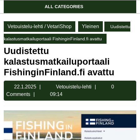
Account
ALL CATEGORIES
Vetouistelu-lehti / VetariShop
Yleinen
Uudistettu
kalastusmatkailuportaali FishinginFinland.fi avattu
Uudistettu
kalastusmatkailuportaali
FishinginFinland.fi avattu
22.1.2025
Vetouistelu-
22.1.2025
Vetouistelu-lehti
0
lehti
Comments
09:14