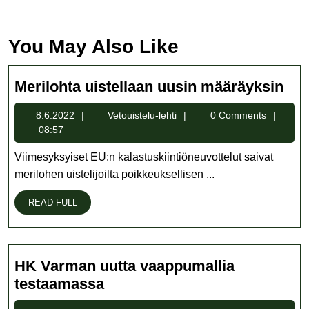
You May Also Like
Mer
Merilohta uistellaan uusin määräyksin
uis
8.6.2022
Vetouistelu-
8.6.2022
Vetouistelu-lehti
0 Comments
uus
lehti
08:57
mää
Viimesyksyiset EU:n kalastuskiintiöneuvottelut saivat
merilohen uistelijoilta poikkeuksellisen ...
READ
READ FULL
FULL
HK Varman uutta vaappumallia
HK
testaamassa
Varman