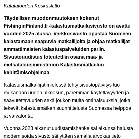
Kalatalouden Keskusliitto
Täydellisen muodonmuutoksen kokenut
FishinginFinland.fi -kalastusmatkailusivusto on avattu
vuoden 2025 alussa. Verkkosivusto opastaa Suomeen
kalastamaan saapuvia matkailijoita ja ohjaa matkailijat
ammattimaisten kalastuspalveluiden pariin.
Sivustouudistus toteutettiin osana maa- ja
metsätalousministeriön Kalastusmatkailun
kehittämisohjelmaa.
Kalastusmatkailijat mielessä tehty sivustopäivitys tuo
mukanaan uuden ulkoasun, paremman käytettävyyden ja
saavutettavuuden sekä joukon muita ominaisuuksia, jotka
tekevät kalastusmatkan suunnittelusta Suomessa helppoa
ja vaivatonta.
Vuonna 2023 alkanut uudistamishanke sai alkunsa halusta
modernisoida sivusto säilyttäen samalla arvokas tieto