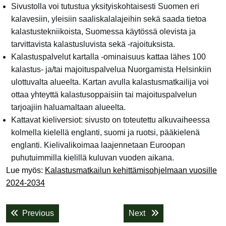
Sivustolla voi tutustua yksityiskohtaisesti Suomen eri
kalavesiin, yleisiin saaliskalalajeihin sekä saada tietoa
kalastustekniikoista, Suomessa käytössä olevista ja
tarvittavista kalastusluvista sekä -rajoituksista.
Kalastuspalvelut kartalla -ominaisuus kattaa lähes 100
kalastus- ja/tai majoituspalvelua Nuorgamista Helsinkiin
ulottuvalta alueelta. Kartan avulla kalastusmatkailija voi
ottaa yhteyttä kalastusoppaisiin tai majoituspalvelun
tarjoajiin haluamaltaan alueelta.
Kattavat kieliversiot: sivusto on toteutettu alkuvaiheessa
kolmella kielellä englanti, suomi ja ruotsi, pääkielenä
englanti. Kielivalikoimaa laajennetaan Euroopan
puhutuimmilla kielillä kuluvan vuoden aikana.
Lue myös:
Kalastusmatkailun kehittämisohjelmaan vuosille
2024-2034
Artikkelien
Previous post:
Next post:
Previous
Next
selaus