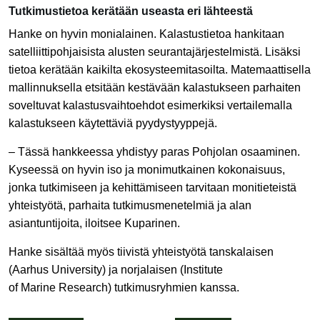
Tutkimustietoa kerätään useasta eri lähteestä
Hanke on hyvin monialainen. Kalastustietoa hankitaan
satelliittipohjaisista alusten seurantajärjestelmistä. Lisäksi
tietoa kerätään kaikilta ekosysteemitasoilta. Matemaattisella
mallinnuksella etsitään kestävään kalastukseen parhaiten
soveltuvat kalastusvaihtoehdot esimerkiksi vertailemalla
kalastukseen käytettäviä pyydystyyppejä.
– Tässä hankkeessa yhdistyy paras Pohjolan osaaminen.
Kyseessä on hyvin iso ja monimutkainen kokonaisuus,
jonka tutkimiseen ja kehittämiseen tarvitaan monitieteistä
yhteistyötä, parhaita tutkimusmenetelmiä ja alan
asiantuntijoita, iloitsee Kuparinen.
Hanke sisältää myös tiivistä yhteistyötä tanskalaisen
(Aarhus University) ja norjalaisen (Institute
of Marine Research) tutkimusryhmien kanssa.
Artikkelien