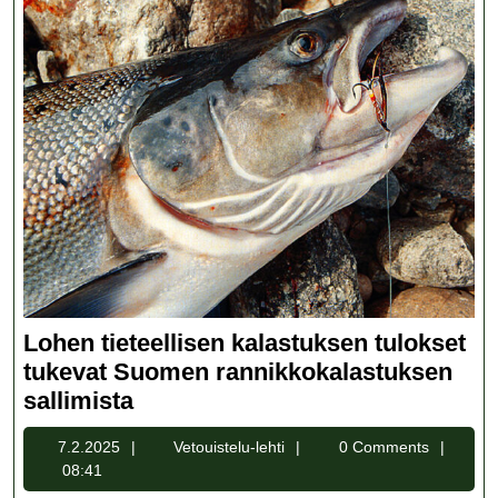
Lohen tieteellisen kalastuksen tulokset
tukevat Suomen rannikkokalastuksen
Lohen
sallimista
tieteellisen
7.2.2025
Vetouistelu-
7.2.2025
Vetouistelu-lehti
0 Comments
kalastuksen
lehti
08:41
tulokset