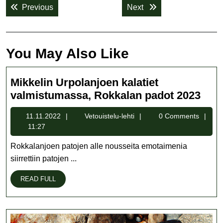
Previous post:
Next post:
Previous
Next
selaus
You May Also Like
Mikkelin Urpolanjoen kalatiet
Mikk
valmistumassa, Rokkalan padot 2023
Urpo
11.11.2022
Vetouistelu-
11.11.2022
Vetouistelu-lehti
0 Comments
kala
lehti
11:27
val
Rok
Rokkalanjoen patojen alle nousseita emotaimenia
pad
siirrettiin patojen ...
202
READ
READ FULL
FULL