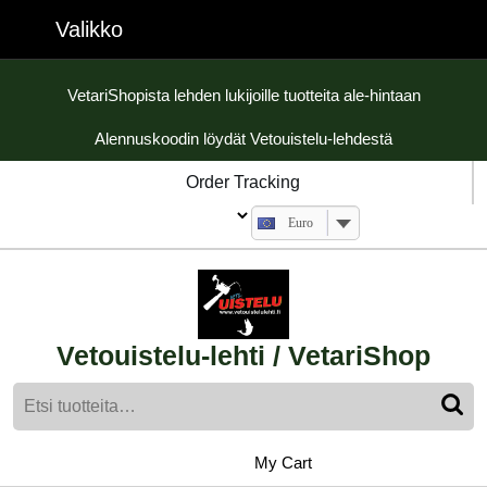
Skip
Valikko
Valikko
to
content
Skip
VetariShopista lehden lukijoille tuotteita ale-hintaan
to
Alennuskoodin löydät Vetouistelu-lehdestä
content
Order Tracking
Euro
Vetouistelu-lehti / VetariShop
Etsi:
My
shopping
My Cart
cart