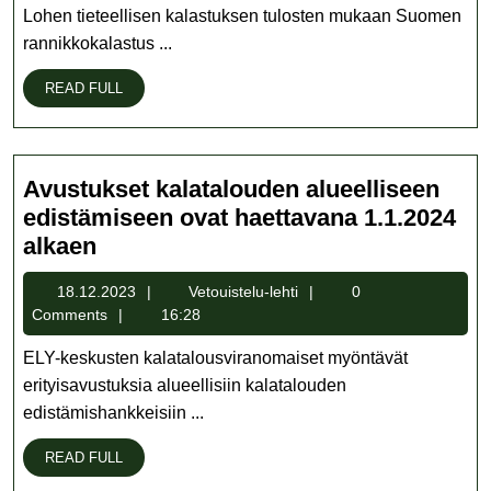
tukevat
Lohen tieteellisen kalastuksen tulosten mukaan Suomen
Suomen
rannikkokalastus ...
rannikkokalastuksen
READ
READ FULL
sallimista
FULL
Avustukset kalatalouden alueelliseen
edistämiseen ovat haettavana 1.1.2024
Avustukset
alkaen
kalatalouden
18.12.2023
Vetouistelu-
18.12.2023
Vetouistelu-lehti
0
alueelliseen
lehti
Comments
16:28
edistämiseen
ovat
ELY-keskusten kalatalousviranomaiset myöntävät
haettavana
erityisavustuksia alueellisiin kalatalouden
1.1.2024
edistämishankkeisiin ...
alkaen
READ
READ FULL
FULL