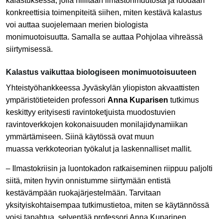
kalastuksessa, jolla hillitään ilmastonmuutosta ja luodaan
konkreettisia toimenpiteitä siihen, miten kestävä kalastus
voi auttaa suojelemaan merien biologista
monimuotoisuutta. Samalla se auttaa Pohjolaa vihreässä
siirtymisessä.
Kalastus vaikuttaa biologiseen monimuotoisuuteen
Yhteistyöhankkeessa Jyväskylän yliopiston akvaattisten
ympäristötieteiden professori
Anna Kuparisen
tutkimus
keskittyy erityisesti ravintoketjuista muodostuvien
ravintoverkkojen kokonaisuuden monilajidynamiikan
ymmärtämiseen. Siinä käytössä ovat muun
muassa
verkkoteorian työkalut ja laskennalliset mallit.
– Ilmastokriisin ja luontokadon ratkaiseminen riippuu paljolti
siitä, miten hyvin onnistumme siirtymään entistä
kestävämpään ruokajärjestelmään. Tarvitaan
yksityiskohtaisempaa tutkimustietoa, miten se käytännössä
voisi tapahtua, selventää professori Anna Kuparinen