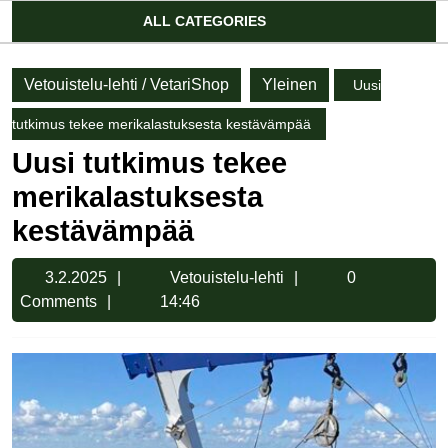
Account
ALL CATEGORIES
Vetouistelu-lehti / VetariShop
Yleinen
Uusi
tutkimus tekee merikalastuksesta kestävämpää
Uusi tutkimus tekee
merikalastuksesta
kestävämpää
3.2.2025
Vetouistelu-
3.2.2025
Vetouistelu-lehti
0
lehti
Comments
14:46