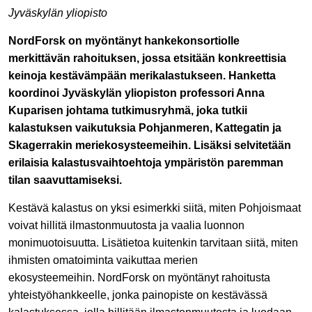
Jyväskylän yliopisto
NordForsk on myöntänyt hankekonsortiolle
merkittävän rahoituksen, jossa etsitään konkreettisia
keinoja kestävämpään merikalastukseen. Hanketta
koordinoi Jyväskylän yliopiston professori Anna
Kuparisen johtama tutkimusryhmä, joka tutkii
kalastuksen vaikutuksia Pohjanmeren, Kattegatin ja
Skagerrakin meriekosysteemeihin. Lisäksi selvitetään
erilaisia kalastusvaihtoehtoja ympäristön paremman
tilan saavuttamiseksi.
Kestävä kalastus on yksi esimerkki siitä, miten Pohjoismaat
voivat hillitä ilmastonmuutosta ja vaalia luonnon
monimuotoisuutta. Lisätietoa kuitenkin tarvitaan siitä, miten
ihmisten omatoiminta vaikuttaa merien
ekosysteemeihin. NordForsk on myöntänyt rahoitusta
yhteistyöhankkeelle, jonka painopiste on kestävässä