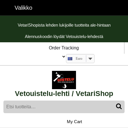
Skip
Valikko
Valikko
to
content
Skip
VetariShopista lehden lukijoille tuotteita ale-hintaan
to
Alennuskoodin löydät Vetouistelu-lehdestä
content
Order Tracking
Euro
Vetouistelu-lehti / VetariShop
Etsi:
My
shopping
My Cart
cart