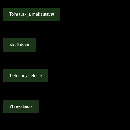
Toimitus- ja maksutavat
Mediakortti
Tietosuojaseloste
Yhteystiedot