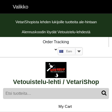
Skip
Valikko
Valikko
to
content
Skip
VetariShopista lehden lukijoille tuotteita ale-hintaan
to
Alennuskoodin löydät Vetouistelu-lehdestä
content
Order Tracking
Euro
Vetouistelu-lehti / VetariShop
Etsi:
My
shopping
My Cart
cart