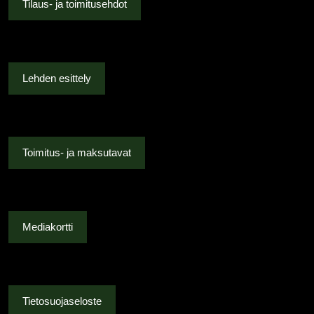
Tilaus- ja toimitusehdot
Lehden esittely
Toimitus- ja maksutavat
Mediakortti
Tietosuojaseloste