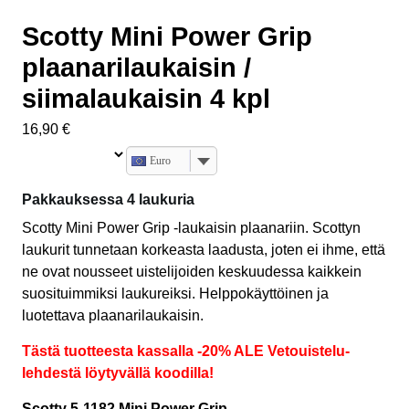
Scotty Mini Power Grip
plaanarilaukaisin /
siimalaukaisin 4 kpl
16,90
€
Euro
Pakkauksessa 4 laukuria
Scotty Mini Power Grip -laukaisin plaanariin. Scottyn
laukurit tunnetaan korkeasta laadusta, joten ei ihme, että
ne ovat nousseet uistelijoiden keskuudessa kaikkein
suosituimmiksi laukureiksi. Helppokäyttöinen ja
luotettava plaanarilaukaisin.
Tästä tuotteesta kassalla -20% ALE Vetouistelu-
lehdestä löytyvällä koodilla!
Scotty 5-1182 Mini Power Grip