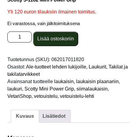
Yli 120 euron tilauksiin ilmainen toimitus.
Ei varastossa, vain jälkitoimituksena
Scotty
Lisää ostoskoriin
Mini
Power
Grip
Tuotetunnus (SKU):
062017011820
plaanarilaukaisin
Osastot:
Ale-tuotteet lehden lukijoille
,
Laukurit
,
Takilat ja
/
takilatarvikkeet
siimalaukaisin
Avainsanat tuotteelle
laukaisin
,
laukaisin plaanariin
,
4
laukuri
,
Scotty Mini Power Grip
,
siimalaukaisin
,
kpl
VetariShop
,
vetouistelu
,
vetouistelu-lehti
määrä
Kuvaus
Lisätiedot