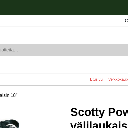
O
Etusivu
Verkkokaup
aisin 18″
Scotty Po
välilaukais