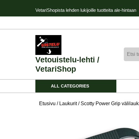
Skip
VetariShopista lehden lukijoille tuotteita ale-hintaan
to
content
Skip
to
content
Etsi:
Vetouistelu-lehti /
VetariShop
ALL CATEGORIES
Etusivu
/
Laukurit
/ Scotty Power Grip välilauk