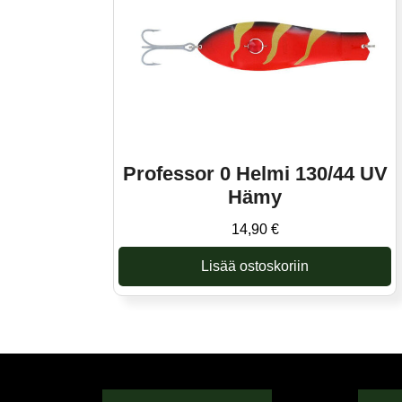
Professor 0 Helmi 130/44 UV
Hämy
14,90
€
Lisää ostoskoriin