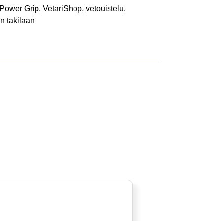
 Power Grip
,
VetariShop
,
vetouistelu
,
in takilaan