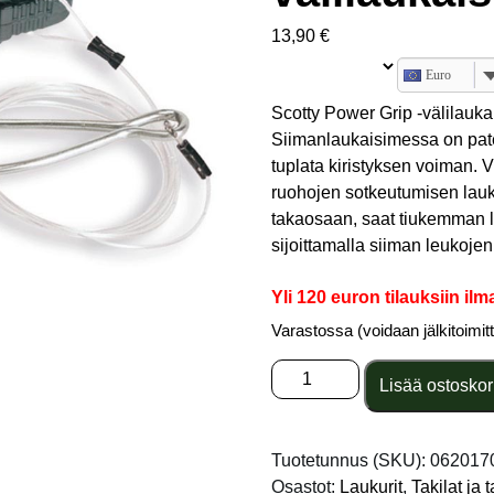
13,90
€
Euro
Scotty Power Grip -välilaukai
Siimanlaukaisimessa on paten
tuplata kiristyksen voiman. V
ruohojen sotkeutumisen lauk
takaosaan, saat tiukemman 
sijoittamalla siiman leukoje
Yli 120 euron tilauksiin ilm
Varastossa (voidaan jälkitoimit
Scotty
Lisää ostoskor
Power
Grip
välilaukaisin
Tuotetunnus (SKU):
062017
18"
Osastot:
Laukurit
,
Takilat ja 