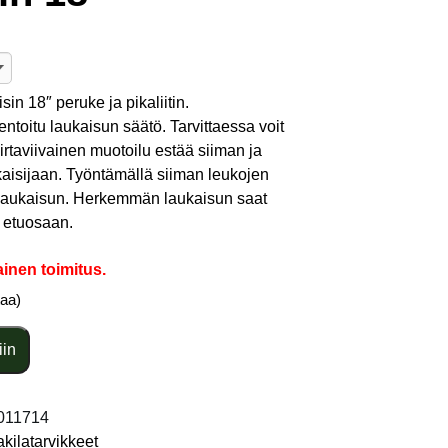
sin 18″ peruke ja pikaliitin.
toitu laukaisun säätö. Tarvittaessa voit
irtaviivainen muotoilu estää siiman ja
aisijaan. Työntämällä siiman leukojen
laukaisun. Herkemmän laukaisun saat
n etuosaan.
ainen toimitus.
taa)
iin
011714
takilatarvikkeet