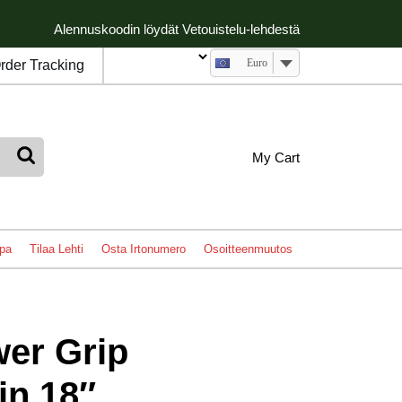
Alennuskoodin löydät Vetouistelu-lehdestä
Euro
rder Tracking
My
shopping
My Cart
cart
Account
pa
Tilaa Lehti
Osta Irtonumero
Osoitteenmuutos
wer Grip
in 18″