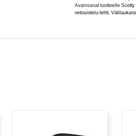
määrä
Avainsanat tuotteelle
Scotty
vetouistelu-lehti
,
Välilaukais