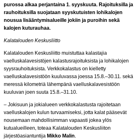
purossa alkaa perjantaina 1. syyskuuta. Rajoituksilla ja
rauhoituksilla suojataan syyskutuisten lohikalojen
nousua lisääntymisalueille jokiin ja puroihin sekä
kalojen kuturauhaa.
Kalatalouden Keskusliitto
Kalatalouden Keskusliitto muistuttaa kalastajia
vaelluskalavesistöjen kalastusrajoituksista ja lohikalojen
syysrauhoituksista. Verkkokalastus on kielletty
vaelluskalavesistöön kuuluvassa joessa 15.8.–30.11. sekä
meressä kilometriä lähempänä vaelluskalavesistöön
kuuluvan joen suuta 15.8.–31.10.
– Jokisuun ja jokialueen verkkokalastusta rajoitetaan
vaelluskalojen kulun turvaamiseksi, jotta kalat pääsevät
nousemaan mahdollisimman vapaasti jokea ylös
kutualueilleen, toteaa Kalatalouden Keskusliiton
järjestöasiantuntija
Mikko Malin
.