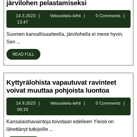
Maa-
järvilohen pelastamiseksi
ja
14.3.2023
Vetouistelu-
14.3.2023
Vetouistelu-lehti
0 Comments
metsätalousmini
lehti
13:47
tilaisuudessa
pohdittiin
Suomen kansallisaarteella, järvilohella ei mene hyvin.
ratkaisuja
Sen ...
järvilohen
READ
READ FULL
pelastamiseksi
FULL
Kyttyrälohista vapautuvat ravinteet
Kyttyräl
voivat muuttaa pohjoista luontoa
vapautuv
14.9.2023
Vetouistelu-
14.9.2023
Vetouistelu-lehti
0 Comments
ravinteet
lehti
09:33
voivat
muuttaa
Kansalaishavaintoja toivotaan edelleen Yleisö on
pohjoist
lähettänyt tutkijoille ...