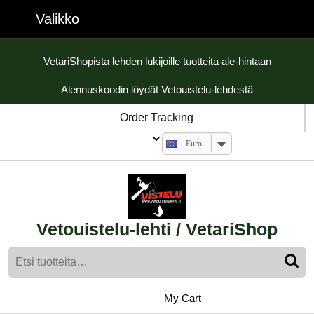
Skip
Valikko
Valikko
to
content
Skip
VetariShopista lehden lukijoille tuotteita ale-hintaan
to
Alennuskoodin löydät Vetouistelu-lehdestä
content
Order Tracking
Euro
Vetouistelu-lehti / VetariShop
Etsi:
My
shopping
My Cart
cart