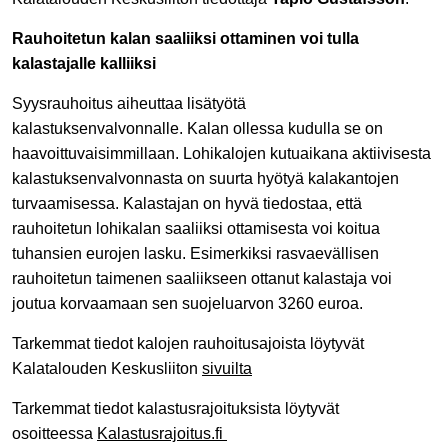
Rauhoitetun kalan saaliiksi ottaminen voi tulla
kalastajalle kalliiksi
Syysrauhoitus aiheuttaa lisätyötä
kalastuksenvalvonnalle. Kalan ollessa kudulla se on
haavoittuvaisimmillaan. Lohikalojen kutuaikana aktiivisesta
kalastuksenvalvonnasta on suurta hyötyä kalakantojen
turvaamisessa. Kalastajan on hyvä tiedostaa, että
rauhoitetun lohikalan saaliiksi ottamisesta voi koitua
tuhansien eurojen lasku. Esimerkiksi rasvaevällisen
rauhoitetun taimenen saaliikseen ottanut kalastaja voi
joutua korvaamaan sen suojeluarvon 3260 euroa.
Tarkemmat tiedot kalojen rauhoitusajoista löytyvät
Kalatalouden Keskusliiton
sivuilta
Tarkemmat tiedot kalastusrajoituksista löytyvät
osoitteessa
Kalastusrajoitus.fi