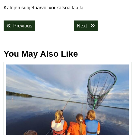
Kalojen suojeluarvot voi katsoa
täältä
Artikkelien
Previous post:
Next post:
Previous
Next
selaus
You May Also Like