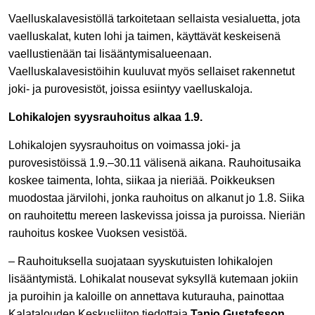
Vaelluskalavesistöllä tarkoitetaan sellaista vesialuetta, jota
vaelluskalat, kuten lohi ja taimen, käyttävät keskeisenä
vaellustienään tai lisääntymisalueenaan.
Vaelluskalavesistöihin kuuluvat myös sellaiset rakennetut
joki- ja purovesistöt, joissa esiintyy vaelluskaloja.
Lohikalojen syysrauhoitus alkaa 1.9.
Lohikalojen syysrauhoitus on voimassa joki- ja
purovesistöissä 1.9.–30.11 välisenä aikana. Rauhoitusaika
koskee taimenta, lohta, siikaa ja nieriää. Poikkeuksen
muodostaa järvilohi, jonka rauhoitus on alkanut jo 1.8. Siika
on rauhoitettu mereen laskevissa joissa ja puroissa. Nieriän
rauhoitus koskee Vuoksen vesistöä.
– Rauhoituksella suojataan syyskutuisten lohikalojen
lisääntymistä. Lohikalat nousevat syksyllä kutemaan jokiin
ja puroihin ja kaloille on annettava kuturauha, painottaa
Kalatalouden Keskusliiton tiedottaja
Tapio Gustafsson
.