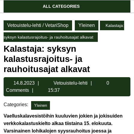
Account
ALL CATEGORIES
Vetouistelu-lehti / VetariShop
Yleinen
Kalastaja:
syksyn kalastusrajoitus- ja rauhoitusajat alkavat
Kalastaja: syksyn
kalastusrajoitus- ja
rauhoitusajat alkavat
14.8.2023
Vetouistelu-
14.8.2023
Vetouistelu-lehti
0
lehti
Comments
15:37
Categories:
Yleinen
Vaelluskalavesistöihin kuuluvien jokien ja jokisuiden
verkkokalastuskielto alkaa tiistaina 15. elokuuta.
Varsinainen lohikalojen syysrauhoitus joessa ja