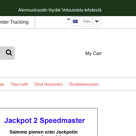
Alennuskoodin löydät Vetouistelu-lehdestä
Euro
rder Tracking
My
shopping
My Cart
cart
Account
pa
Tilaa Lehti
Osta Irtonumero
Osoitteenmuutos