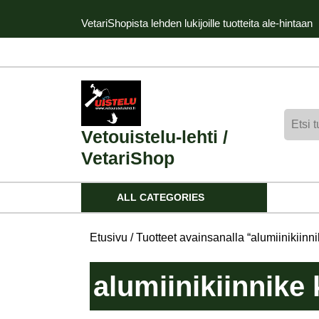
Skip
VetariShopista lehden lukijoille tuotteita ale-hintaan
to
content
Skip
to
content
Etsi:
Vetouistelu-lehti /
VetariShop
ALL CATEGORIES
Etusivu
/ Tuotteet avainsanalla “alumiinikiin
alumiinikiinnik