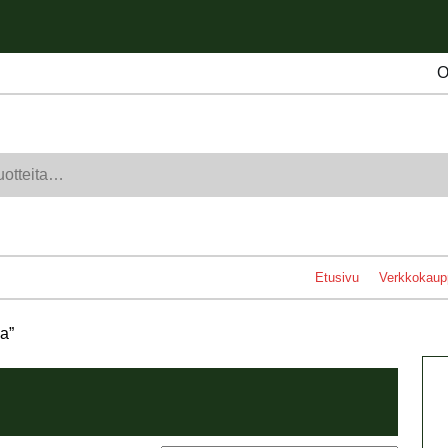
O
Etusivu
Verkkokaup
a”