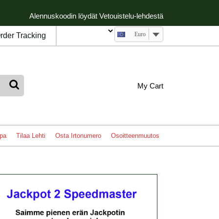
Alennuskoodin löydät Vetouistelu-lehdestä
Euro
rder Tracking
My
shopping
My Cart
cart
Account
pa
Tilaa Lehti
Osta Irtonumero
Osoitteenmuutos