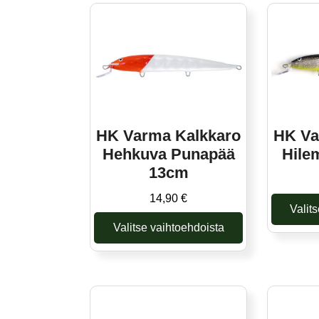
on
useampi
muunnelma.
Voit
tehdä
valinnat
tuotteen
sivulla.
HK Varma Kalkkaro
HK Va
Hehkuva Punapää
Hile
13cm
14,90
€
Valit
Valitse vaihtoehdoista
Tällä
tuotteella
on
useampi