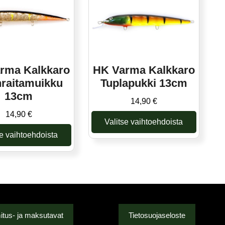
muunnelma.
tehdä
Voit
valinnat
tehdä
tuotteen
valinnat
sivulla.
tuotteen
sivulla.
rma Kalkkaro
HK Varma Kalkkaro
raitamuikku
Tuplapukki 13cm
13cm
14,90
€
14,90
€
Valitse vaihtoehdoista
se vaihtoehdoista
Tällä
tuotteella
Tällä
on
tuotteella
useampi
on
muunnelma.
useampi
Voit
muunnelma.
tehdä
Voit
itus- ja maksutavat
Tietosuojaseloste
valinnat
tehdä