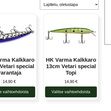
rma Kalkkaro
HK Varma Kalkkaro
Vetari special
13cm Vetari special
arantaja
Topi
14,90
€
14,90
€
se vaihtoehdoista
Valitse vaihtoehdoista
Tällä
Tällä
tuotteella
tuotteella