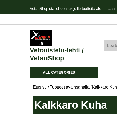
Skip
VetariShopista lehden lukijoille tuotteita ale-hintaan
to
content
Skip
to
content
Etsi:
Vetouistelu-lehti /
VetariShop
ALL CATEGORIES
Etusivu
/ Tuotteet avainsanalla “Kalkkaro Kuh
Kalkkaro Kuha