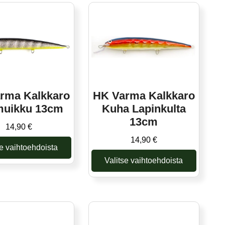
on
on
useampi
useampi
muunnelma.
muunnelma.
Voit
Voit
tehdä
tehdä
valinnat
valinnat
tuotteen
tuotteen
sivulla.
sivulla.
rma Kalkkaro
HK Varma Kalkkaro
muikku 13cm
Kuha Lapinkulta
13cm
14,90
€
14,90
€
se vaihtoehdoista
Valitse vaihtoehdoista
Tällä
tuotteella
Tällä
on
tuotteella
useampi
on
muunnelma.
useampi
Voit