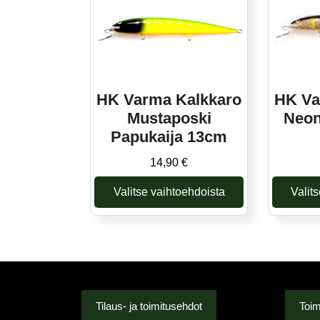
muunnelma.
Voit
tehdä
valinnat
tuotteen
sivulla.
HK Varma Kalkkaro
HK Va
Mustaposki
Neon
Papukaija 13cm
14,90
€
Valitse vaihtoehdoista
Valit
Tällä
tuotteella
on
useampi
muunnelma.
Voit
Tilaus- ja toimitusehdot
Toim
tehdä