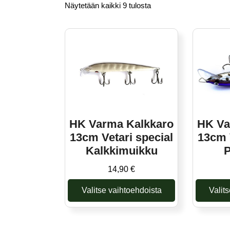
Näytetään kaikki 9 tulosta
HK Varma Kalkkaro
HK Va
13cm Vetari special
13cm 
Kalkkimuikku
P
14,90
€
Valitse vaihtoehdoista
Valit
Tällä
tuotteella