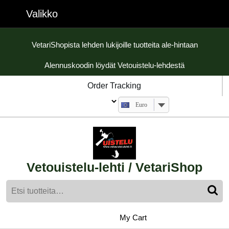
Skip
Valikko
Valikko
to
content
Skip
VetariShopista lehden lukijoille tuotteita ale-hintaan
to
Alennuskoodin löydät Vetouistelu-lehdestä
content
Order Tracking
Euro
Vetouistelu-lehti / VetariShop
Etsi:
My
shopping
My Cart
cart