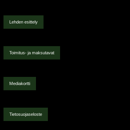
Lehden esittely
Toimitus- ja maksutavat
Mediakortti
Tietosuojaseloste