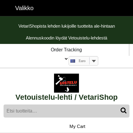
Skip
Valikko
Valikko
to
content
Skip
VetariShopista lehden lukijoille tuotteita ale-hintaan
to
Alennuskoodin löydät Vetouistelu-lehdestä
content
Order Tracking
Euro
Vetouistelu-lehti / VetariShop
Etsi:
My
shopping
My Cart
cart