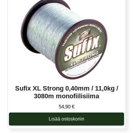
Sufix XL Strong 0,40mm / 11,0kg /
3080m monofiilisiima
54,90
€
Lisää ostoskoriin