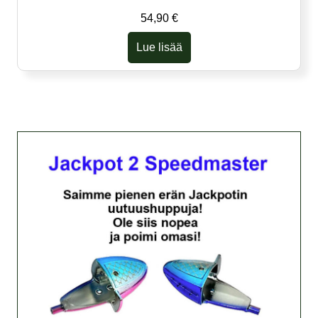
54,90
€
Lue lisää