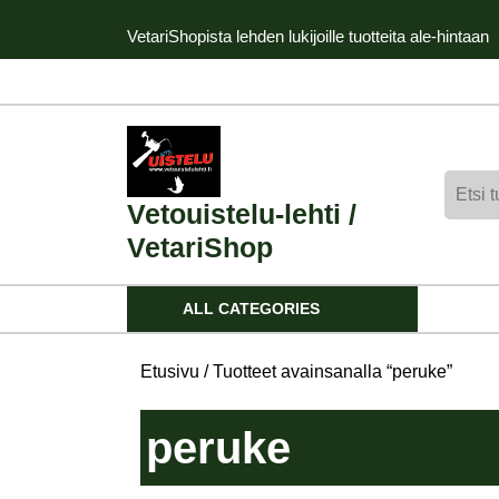
Skip
VetariShopista lehden lukijoille tuotteita ale-hintaan
to
content
Skip
to
content
Etsi:
Vetouistelu-lehti /
VetariShop
ALL CATEGORIES
Etusivu
/ Tuotteet avainsanalla “peruke”
peruke