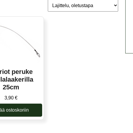
riot peruke
lalaakerilla
25cm
3,90
€
ää ostoskoriin