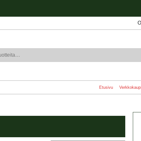
O
Etusivu
Verkkokaup