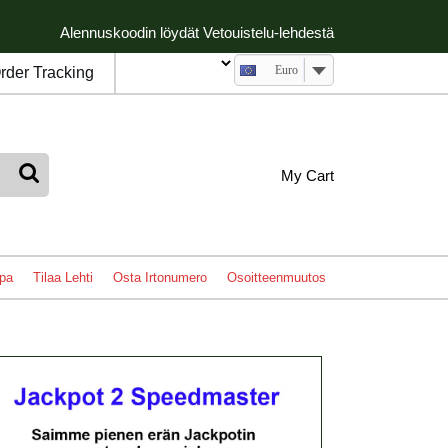
Alennuskoodin löydät Vetouistelu-lehdestä
Euro
rder Tracking
My
shopping
My Cart
cart
Account
pa
Tilaa Lehti
Osta Irtonumero
Osoitteenmuutos