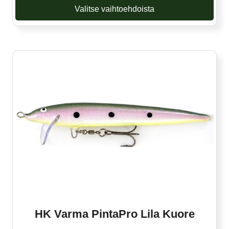
Valitse vaihtoehdoista
Tällä
tuotteella
on
useampi
muunnelma.
Voit
tehdä
valinnat
tuotteen
sivulla.
HK Varma PintaPro Lila Kuore