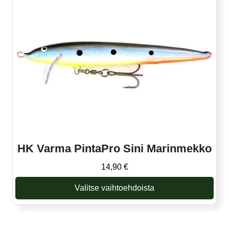
muunnelma.
Voit
tehdä
valinnat
tuotteen
sivulla.
HK Varma PintaPro Sini Marinmekko
14,90
€
Valitse vaihtoehdoista
Tällä
tuotteella