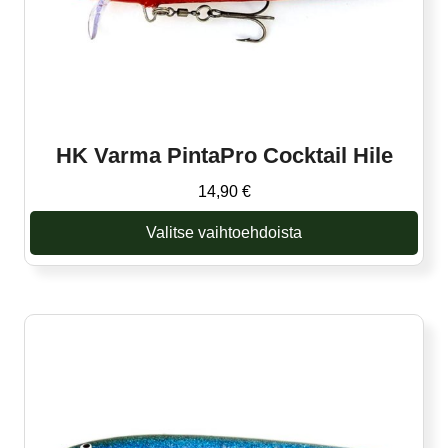
HK Varma PintaPro Cocktail Hile
14,90
€
Valitse vaihtoehdoista
Tällä
tuotteella
on
useampi
muunnelma.
Voit
tehdä
valinnat