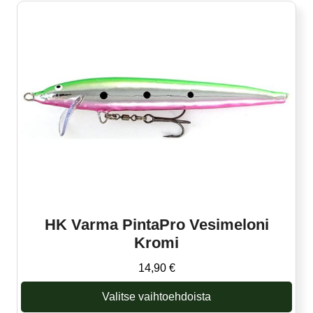
on
useampi
muunnelma.
Voit
tehdä
valinnat
tuotteen
sivulla.
HK Varma PintaPro Vesimeloni
Kromi
14,90
€
Valitse vaihtoehdoista