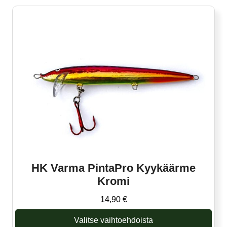
on
useampi
muunnelma.
Voit
tehdä
valinnat
tuotteen
sivulla.
HK Varma PintaPro Kyykäärme
Kromi
14,90
€
Valitse vaihtoehdoista