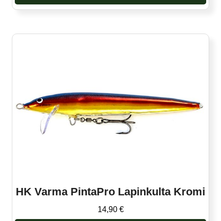
Tällä
tuotteella
on
useampi
muunnelma.
Voit
tehdä
valinnat
tuotteen
sivulla.
HK Varma PintaPro Lapinkulta Kromi
14,90
€