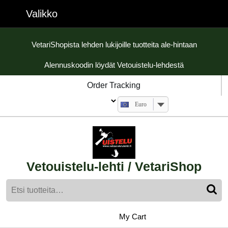
Skip
Valikko
Valikko
to
content
Skip
VetariShopista lehden lukijoille tuotteita ale-hintaan
to
Alennuskoodin löydät Vetouistelu-lehdestä
content
Order Tracking
Euro
Vetouistelu-lehti / VetariShop
Etsi:
My
shopping
My Cart
cart