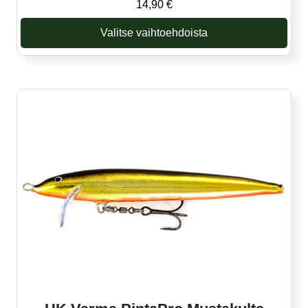
14,90
€
Valitse vaihtoehdoista
Tällä
tuotteella
on
useampi
muunnelma.
Voit
tehdä
valinnat
tuotteen
sivulla.