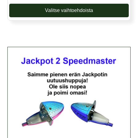
Valitse vaihtoehdoista
Tällä
tuotteella
on
useampi
muunnelma.
Voit
tehdä
valinnat
tuotteen
sivulla.