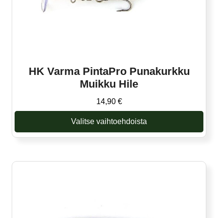
HK Varma PintaPro Punakurkku
Muikku Hile
14,90
€
Valitse vaihtoehdoista
Tällä
tuotteella
on
useampi
muunnelma.
Voit
tehdä