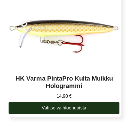
muunnelma.
Voit
tehdä
valinnat
tuotteen
sivulla.
HK Varma PintaPro Kulta Muikku
Hologrammi
14,90
€
Valitse vaihtoehdoista
Tällä
tuotteella