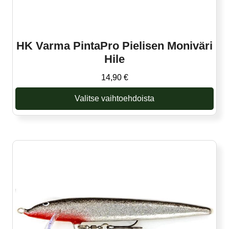
HK Varma PintaPro Pielisen Moniväri
Hile
14,90
€
Valitse vaihtoehdoista
Tällä
tuotteella
on
useampi
muunnelma.
Voit
tehdä
valinnat
tuotteen
sivulla.