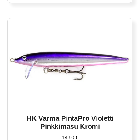
Tällä
tuotteella
on
useampi
muunnelma.
Voit
tehdä
valinnat
tuotteen
sivulla.
HK Varma PintaPro Violetti
Pinkkimasu Kromi
14,90
€