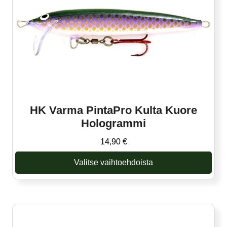
valinnat
tuotteen
sivulla.
HK Varma PintaPro Kulta Kuore
Hologrammi
14,90
€
Valitse vaihtoehdoista
Tällä
tuotteella
on
useampi