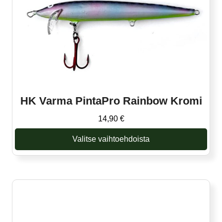
valinnat
tuotteen
sivulla.
HK Varma PintaPro Rainbow Kromi
14,90
€
Valitse vaihtoehdoista
Tällä
tuotteella
on
useampi
muunnelma.
Voit