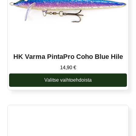
tuotteen
sivulla.
HK Varma PintaPro Coho Blue Hile
14,90
€
Valitse vaihtoehdoista
Tällä
tuotteella
on
useampi
muunnelma.
Voit
tehdä