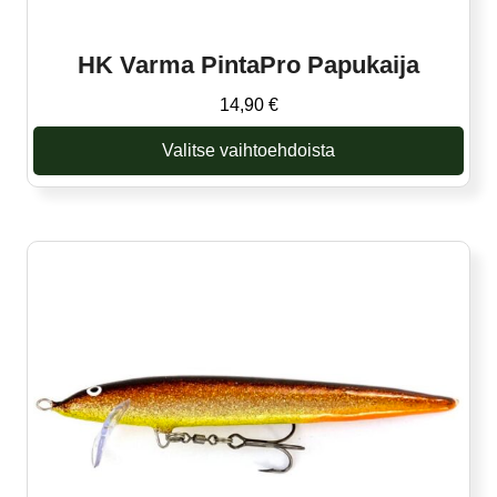
HK Varma PintaPro Papukaija
14,90
€
Valitse vaihtoehdoista
Tällä
tuotteella
on
useampi
muunnelma.
Voit
tehdä
valinnat
tuotteen
sivulla.