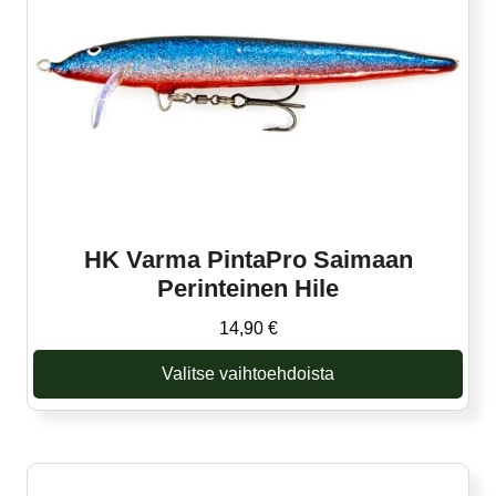
tehdä
valinnat
tuotteen
sivulla.
HK Varma PintaPro Saimaan
Perinteinen Hile
14,90
€
Valitse vaihtoehdoista
Tällä
tuotteella
on
useampi