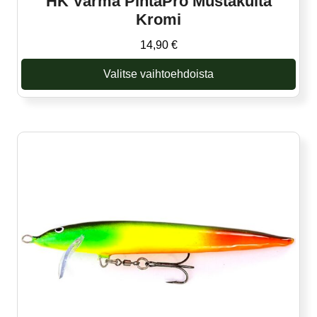
HK Varma PintaPro Mustakulta
Kromi
14,90
€
Valitse vaihtoehdoista
Tällä
tuotteella
on
useampi
muunnelma.
Voit
tehdä
valinnat
tuotteen
sivulla.