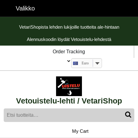
Skip
Valikko
Valikko
to
content
Skip
VetariShopista lehden lukijoille tuotteita ale-hintaan
to
Alennuskoodin löydät Vetouistelu-lehdestä
content
Order Tracking
Euro
Vetouistelu-lehti / VetariShop
Etsi:
My
shopping
My Cart
cart