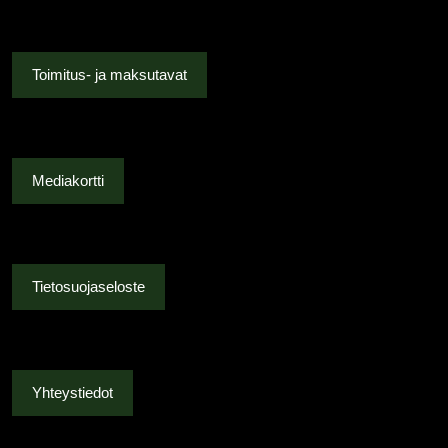
Toimitus- ja maksutavat
Mediakortti
Tietosuojaseloste
Yhteystiedot