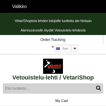
Skip
Valikko
Valikko
to
content
Skip
VetariShopista lehden lukijoille tuotteita ale-hintaan
to
Alennuskoodin löydät Vetouistelu-lehdestä
content
Order Tracking
Euro
Vetouistelu-lehti / VetariShop
Etsi:
My
shopping
My Cart
cart