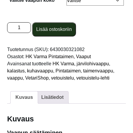
Valitse vaapun koko
HK
Lisää ostoskoriin
Varma
Pintataimen
Tuksu
Tuotetunnus (SKU):
6430030321082
Tinapaperi
Osastot:
HK Varma Pintataimen
,
Vaaput
määrä
Avainsanat tuotteelle
HK Varma
,
järvilohivaappu
,
kalastus
,
kuhavaappu
,
Pintataimen
,
taimenvaappu
,
vaappu
,
VetariShop
,
vetouistelu
,
vetouistelu-lehti
Kuvaus
Lisätiedot
Kuvaus
Vaapun säätäminen