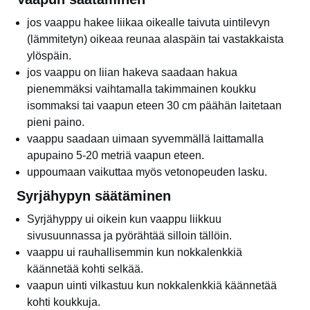
jos vaappu hakee liikaa oikealle taivuta uintilevyn
(lämmitetyn) oikeaa reunaa alaspäin tai vastakkaista
ylöspäin.
jos vaappu on liian hakeva saadaan hakua
pienemmäksi vaihtamalla takimmainen koukku
isommaksi tai vaapun eteen 30 cm päähän laitetaan
pieni paino.
vaappu saadaan uimaan syvemmällä laittamalla
apupaino 5-20 metriä vaapun eteen.
uppoumaan vaikuttaa myös vetonopeuden lasku.
Syrjähypyn säätäminen
Syrjähyppy ui oikein kun vaappu liikkuu
sivusuunnassa ja pyörähtää silloin tällöin.
vaappu ui rauhallisemmin kun nokkalenkkiä
käännetää kohti selkää.
vaapun uinti vilkastuu kun nokkalenkkiä käännetää
kohti koukkuja.