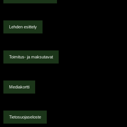
tehdä
valinnat
tuotteen
sivulla.
Lehden esittely
Toimitus- ja maksutavat
Mediakortti
Tietosuojaseloste