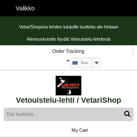
Skip
Valikko
Valikko
to
content
Skip
VetariShopista lehden lukijoille tuotteita ale-hintaan
to
Alennuskoodin löydät Vetouistelu-lehdestä
content
Order Tracking
Euro
Vetouistelu-lehti / VetariShop
Etsi:
My
shopping
My Cart
cart