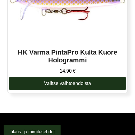
HK Varma PintaPro Kulta Kuore
Hologrammi
14,90
€
Valitse vaihtoehdoista
Tällä
tuotteella
on
useampi
muunnelma.
Voit
Tilaus- ja toimitusehdot