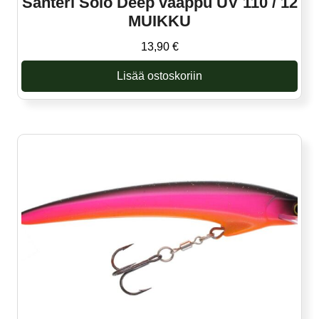
Santeri Solo Deep vaappu UV 110 / 12
MUIKKU
13,90
€
Lisää ostoskoriin