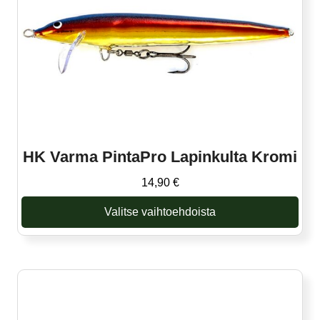
HK Varma PintaPro Lapinkulta Kromi
14,90
€
Valitse vaihtoehdoista
Tällä
tuotteella
on
useampi
muunnelma.