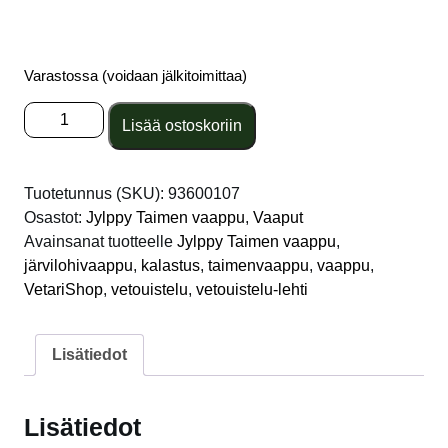
Varastossa (voidaan jälkitoimittaa)
Jylppy
Lisää ostoskoriin
Taimen
100mm
Sininen
Tuotetunnus (SKU):
93600107
Folio
Osastot:
Jylppy Taimen vaappu
,
Vaaput
määrä
Avainsanat tuotteelle
Jylppy Taimen vaappu
,
järvilohivaappu
,
kalastus
,
taimenvaappu
,
vaappu
,
VetariShop
,
vetouistelu
,
vetouistelu-lehti
Lisätiedot
Lisätiedot