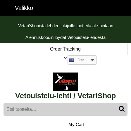
Skip
Valikko
Valikko
to
content
Skip
VetariShopista lehden lukijoille tuotteita ale-hintaan
to
Alennuskoodin löydät Vetouistelu-lehdestä
content
Order Tracking
Euro
Vetouistelu-lehti / VetariShop
Etsi:
My
shopping
My Cart
cart