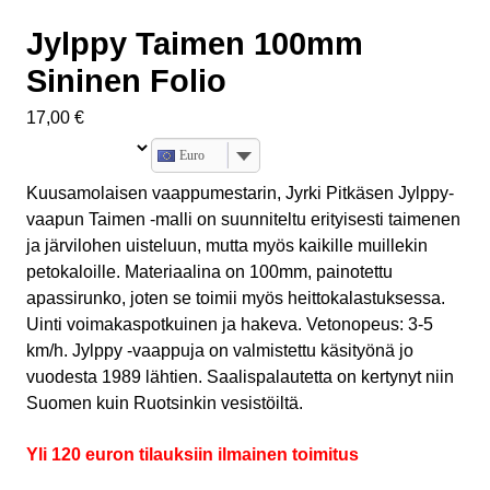
Jylppy Taimen 100mm
Sininen Folio
17,00
€
Euro
Kuusamolaisen vaappumestarin, Jyrki Pitkäsen Jylppy-
vaapun Taimen -malli on suunniteltu erityisesti taimenen
ja järvilohen uisteluun, mutta myös kaikille muillekin
petokaloille. Materiaalina on 100mm, painotettu
apassirunko, joten se toimii myös heittokalastuksessa.
Uinti voimakaspotkuinen ja hakeva. Vetonopeus: 3-5
km/h. Jylppy -vaappuja on valmistettu käsityönä jo
vuodesta 1989 lähtien. Saalispalautetta on kertynyt niin
Suomen kuin Ruotsinkin vesistöiltä.
Yli 120 euron tilauksiin ilmainen toimitus