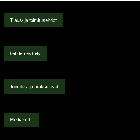
useampi
muunnelma.
Voit
Tilaus- ja toimitusehdot
tehdä
valinnat
tuotteen
sivulla.
Lehden esittely
Toimitus- ja maksutavat
Mediakortti