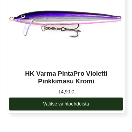
Voit
tehdä
valinnat
tuotteen
sivulla.
HK Varma PintaPro Violetti
Pinkkimasu Kromi
14,90
€
Valitse vaihtoehdoista
Tällä
tuotteella
on