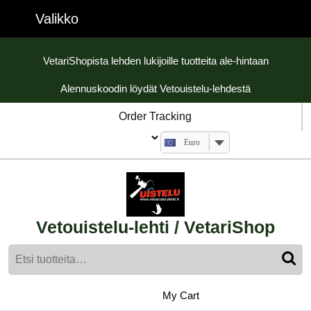
Skip
Valikko
Valikko
to
content
Skip
VetariShopista lehden lukijoille tuotteita ale-hintaan
to
Alennuskoodin löydät Vetouistelu-lehdestä
content
Order Tracking
Euro
Vetouistelu-lehti / VetariShop
Etsi:
My
shopping
My Cart
cart