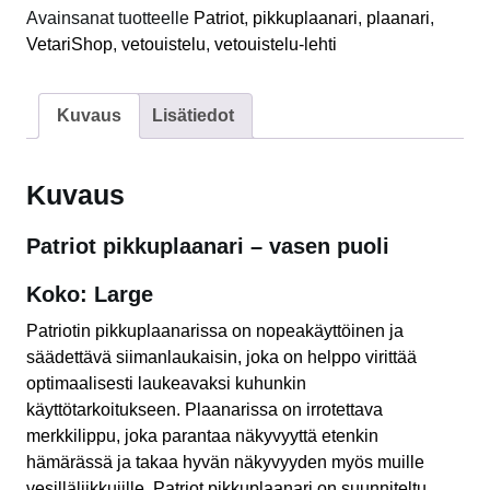
Avainsanat tuotteelle
Patriot
,
pikkuplaanari
,
plaanari
,
VetariShop
,
vetouistelu
,
vetouistelu-lehti
Kuvaus
Lisätiedot
Kuvaus
Patriot pikkuplaanari – vasen puoli
Koko: Large
Patriotin pikkuplaanarissa on nopeakäyttöinen ja
säädettävä siimanlaukaisin, joka on helppo virittää
optimaalisesti laukeavaksi kuhunkin
käyttötarkoitukseen. Plaanarissa on irrotettava
merkkilippu, joka parantaa näkyvyyttä etenkin
hämärässä ja takaa hyvän näkyvyyden myös muille
vesilläliikkujille. Patriot pikkuplaanari on suunniteltu