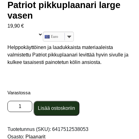
Patriot pikkuplaanari large
vasen
19,90
€
Euro
Helppokäyttöinen ja laadukkaista materiaaleista
valmistettu Patriot pikkuplaanari levittää hyvin sivulle ja
kulkee tasaisesti painotetun kölin ansiosta.
Varastossa
Patriot
Lisää ostoskoriin
pikkuplaanari
large
vasen
Tuotetunnus (SKU):
6417512538053
määrä
Osasto:
Plaanarit