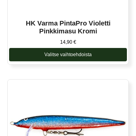
HK Varma PintaPro Violetti
Pinkkimasu Kromi
14,90
€
Valitse vaihtoehdoista
Tällä
tuotteella
on
useampi
muunnelma.
Voit
tehdä
valinnat
tuotteen
sivulla.