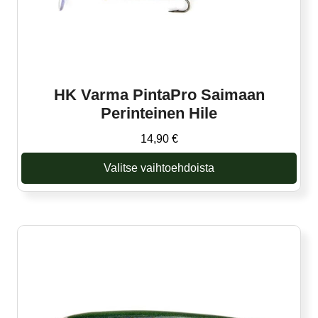
HK Varma PintaPro Saimaan
Perinteinen Hile
14,90
€
Valitse vaihtoehdoista
Tällä
tuotteella
on
useampi
muunnelma.
Voit
tehdä
valinnat