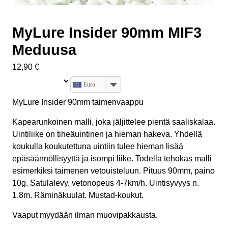
MyLure Insider 90mm MIF3
Meduusa
12,90
€
Euro
MyLure Insider 90mm taimenvaappu
Kapearunkoinen malli, joka jäljittelee pientä saaliskalaa.
Uintiliike on tiheäuintinen ja hieman hakeva. Yhdellä
koukulla koukutettuna uintiin tulee hieman lisää
epäsäännöllisyyttä ja isompi liike. Todella tehokas malli
esimerkiksi taimenen vetouisteluun. Pituus 90mm, paino
10g. Satulalevy, vetonopeus 4-7km/h. Uintisyvyys n.
1,8m. Räminäkuulat. Mustad-koukut.
Vaaput myydään ilman muovipakkausta.