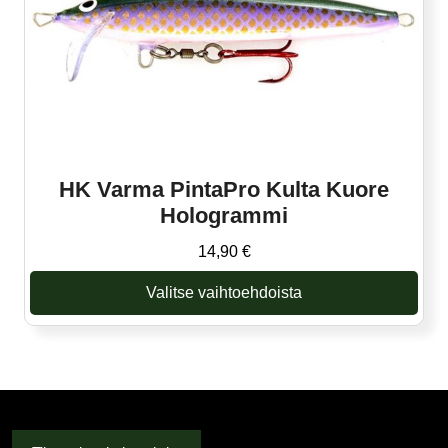
tuotteen
sivulla.
HK Varma PintaPro Kulta Kuore
Hologrammi
14,90
€
Valitse vaihtoehdoista
Tällä
tuotteella
on
useampi
muunnelma.
Voit