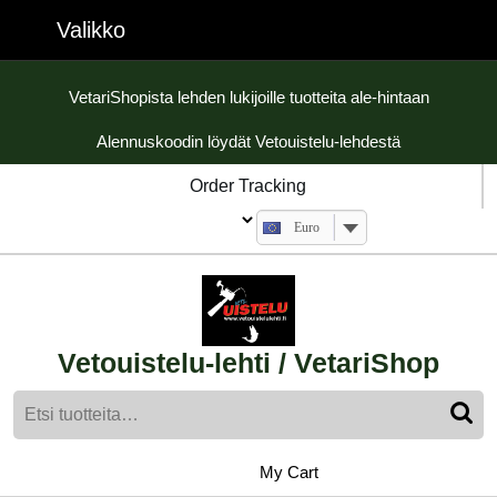
Skip
Valikko
Valikko
to
content
Skip
VetariShopista lehden lukijoille tuotteita ale-hintaan
to
Alennuskoodin löydät Vetouistelu-lehdestä
content
Order Tracking
Euro
Vetouistelu-lehti / VetariShop
Etsi:
My
shopping
My Cart
cart