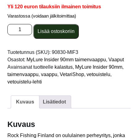
Yli 120 euron tilauksiin ilmainen toimitus
Varastossa (voidaan jälkitoimittaa)
MyLure
Lisää ostoskoriin
Insider
90mm
MIF3
Tuotetunnus (SKU):
90830-MIF3
Meduusa
Osastot:
MyLure Insider 90mm taimenvaappu
,
Vaaput
määrä
Avainsanat tuotteelle
kalastus
,
MyLure Insider 90mm
,
taimenvaappu
,
vaappu
,
VetariShop
,
vetouistelu
,
vetouistelu-lehti
Kuvaus
Lisätiedot
Kuvaus
Rock Fishing Finland on oululainen perheyritys, jonka