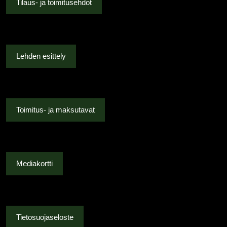
Tilaus- ja toimitusehdot
tehdä
valinnat
tuotteen
sivulla.
Lehden esittely
Toimitus- ja maksutavat
Mediakortti
Tietosuojaseloste