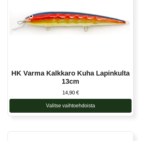
HK Varma Kalkkaro Kuha Lapinkulta
13cm
14,90
€
Valitse vaihtoehdoista
Tällä
tuotteella
on
useampi