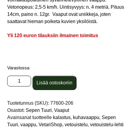
Vetonopeus: 2,5-5 km/h. Uintisyvyys: n. 4 metriä. Pituus
14cm, paino n. 12gr. Vaaput ovat uniikkeja, joten
saattavat hieman poiketa kuvien yksilöistä.
Yli 120 euron tilauksiin ilmainen toimitus
Varastossa
Sepen
Lisää ostoskoriin
Tuuri
Hauki/Kuha
140
Tuotetunnus (SKU):
77600-206
-
Osastot:
Sepen Tuuri
,
Vaaput
026
Avainsanat tuotteelle
kalastus
,
kuhavaappu
,
Sepen
määrä
Tuuri
,
vaappu
,
VetariShop
,
vetouistelu
,
vetouistelu-lehti