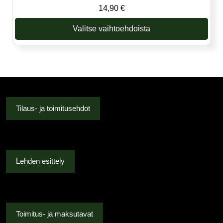
14,90
€
Valitse vaihtoehdoista
Tällä
tuotteella
on
useampi
muunnelma.
Voit
Tilaus- ja toimitusehdot
tehdä
valinnat
tuotteen
sivulla.
Lehden esittely
Toimitus- ja maksutavat