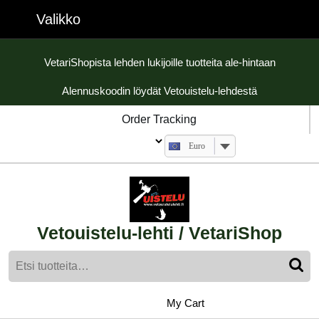
Skip
Valikko
Valikko
to
content
Skip
VetariShopista lehden lukijoille tuotteita ale-hintaan
to
Alennuskoodin löydät Vetouistelu-lehdestä
content
Order Tracking
Euro
Vetouistelu-lehti / VetariShop
Etsi:
My
shopping
My Cart
cart