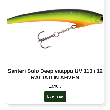
muunnelma.
Voit
tehdä
valinnat
tuotteen
sivulla.
Santeri Solo Deep vaappu UV 110 / 12
RAIDATON AHVEN
13,90
€
Lue lisää