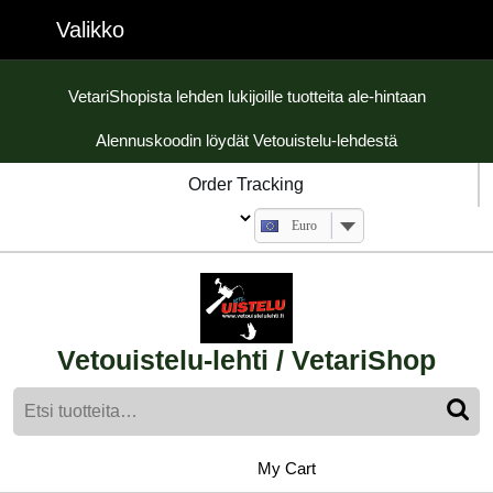
Skip
Valikko
Valikko
to
content
Skip
VetariShopista lehden lukijoille tuotteita ale-hintaan
to
Alennuskoodin löydät Vetouistelu-lehdestä
content
Order Tracking
Euro
Vetouistelu-lehti / VetariShop
Etsi:
My
shopping
My Cart
cart