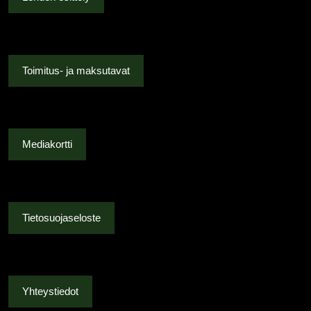
Toimitus- ja maksutavat
Mediakortti
Tietosuojaseloste
Yhteystiedot