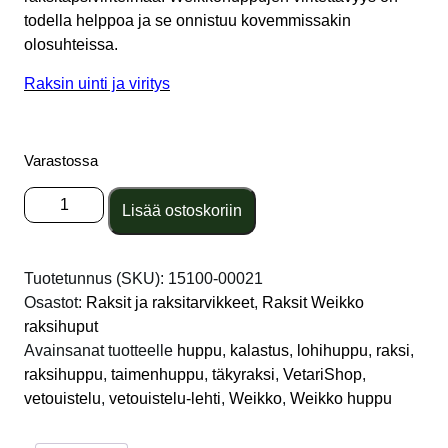
todella helppoa ja se onnistuu kovemmissakin
olosuhteissa.
Raksin uinti ja viritys
Varastossa
Weikko
Lisää ostoskoriin
raksihuppu
Muikku
kromi
Tuotetunnus (SKU):
15100-00021
määrä
Osastot:
Raksit ja raksitarvikkeet
,
Raksit Weikko
raksihuput
Avainsanat tuotteelle
huppu
,
kalastus
,
lohihuppu
,
raksi
,
raksihuppu
,
taimenhuppu
,
täkyraksi
,
VetariShop
,
vetouistelu
,
vetouistelu-lehti
,
Weikko
,
Weikko huppu