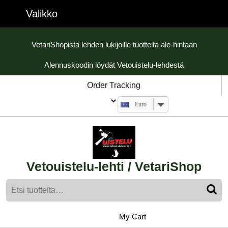
Skip
Valikko
Valikko
to
content
Skip
VetariShopista lehden lukijoille tuotteita ale-hintaan
to
Alennuskoodin löydät Vetouistelu-lehdestä
content
Order Tracking
Euro
Vetouistelu-lehti / VetariShop
Etsi:
My
shopping
My Cart
cart