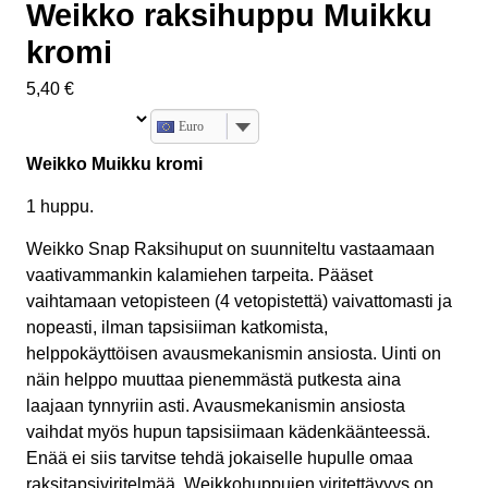
Weikko raksihuppu Muikku
kromi
5,40
€
Euro
Weikko Muikku kromi
1 huppu.
Weikko Snap Raksihuput on suunniteltu vastaamaan
vaativammankin kalamiehen tarpeita. Pääset
vaihtamaan vetopisteen (4 vetopistettä) vaivattomasti ja
nopeasti, ilman tapsisiiman katkomista,
helppokäyttöisen avausmekanismin ansiosta. Uinti on
näin helppo muuttaa pienemmästä putkesta aina
laajaan tynnyriin asti. Avausmekanismin ansiosta
vaihdat myös hupun tapsisiimaan kädenkäänteessä.
Enää ei siis tarvitse tehdä jokaiselle hupulle omaa
raksitapsiviritelmää. Weikkohuppujen viritettävyys on