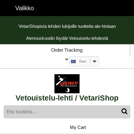
Skip
Valikko
Valikko
to
content
Skip
VetariShopista lehden lukijoille tuotteita ale-hintaan
to
Alennuskoodin löydät Vetouistelu-lehdestä
content
Order Tracking
Euro
Vetouistelu-lehti / VetariShop
Etsi:
My
shopping
My Cart
cart