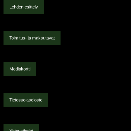
Lehden esittely
Toimitus- ja maksutavat
Mediakortti
Tietosuojaseloste
Yhteystiedot