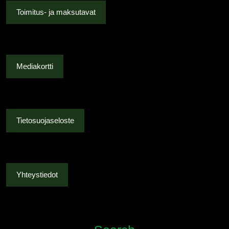
Toimitus- ja maksutavat
Mediakortti
Tietosuojaseloste
Yhteystiedot