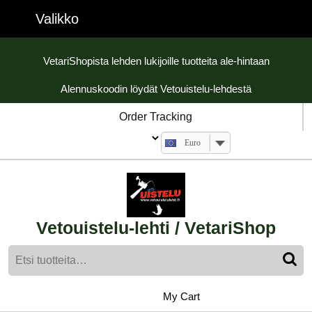
Skip
Valikko
Valikko
to
content
Skip
VetariShopista lehden lukijoille tuotteita ale-hintaan
to
Alennuskoodin löydät Vetouistelu-lehdestä
content
Order Tracking
Euro
Vetouistelu-lehti / VetariShop
Etsi:
My
shopping
My Cart
cart