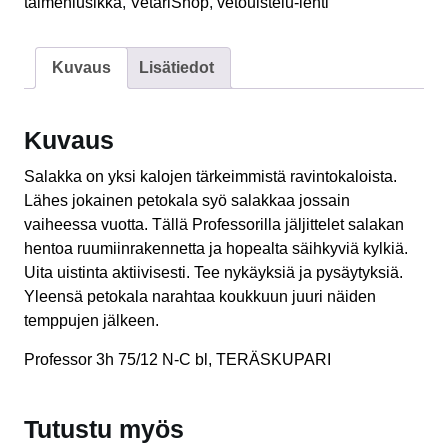
taimenlusikka
,
VetariShop
,
vetouistelu-lehti
Kuvaus
Lisätiedot
Kuvaus
Salakka on yksi kalojen tärkeimmistä ravintokaloista.
Lähes jokainen petokala syö salakkaa jossain
vaiheessa vuotta. Tällä Professorilla jäljittelet salakan
hentoa ruumiinrakennetta ja hopealta säihkyviä kylkiä.
Uita uistinta aktiivisesti. Tee nykäyksiä ja pysäytyksiä.
Yleensä petokala narahtaa koukkuun juuri näiden
temppujen jälkeen.
Professor 3h 75/12 N-C bl, TERÄSKUPARI
Tutustu myös