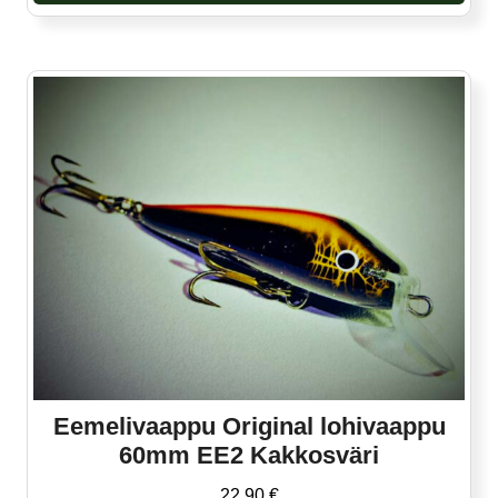
Eemelivaappu Original lohivaappu
60mm EE2 Kakkosväri
22,90
€