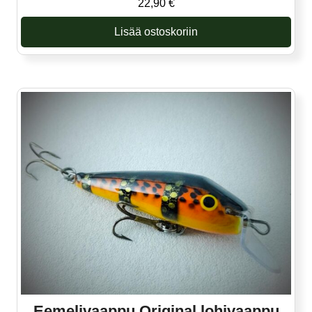
22,90
€
Lisää ostoskoriin
Eemelivaappu Original lohivaappu