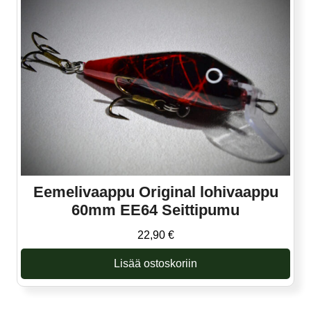
Eemelivaappu Original lohivaappu
60mm EE64 Seittipumu
22,90
€
Lisää ostoskoriin