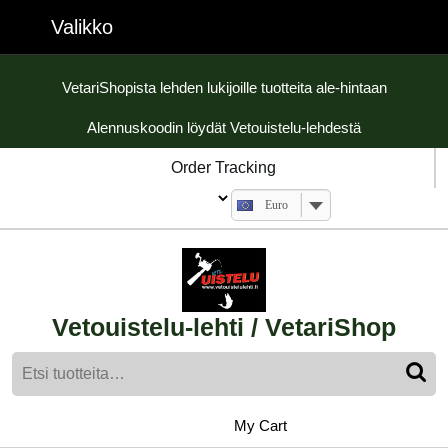
Skip
Valikko
Valikko
to
content
Skip
VetariShopista lehden lukijoille tuotteita ale-hintaan
to
Alennuskoodin löydät Vetouistelu-lehdestä
content
Order Tracking
Euro
Vetouistelu-lehti / VetariShop
Etsi:
My
shopping
My Cart
cart