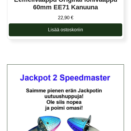
60mm EE71 Kanuuna
22,90
€
Lisää ostoskoriin