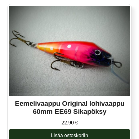
Eemelivaappu Original lohivaappu
60mm EE69 Sikapöksy
22,90
€
Lisää ostoskoriin