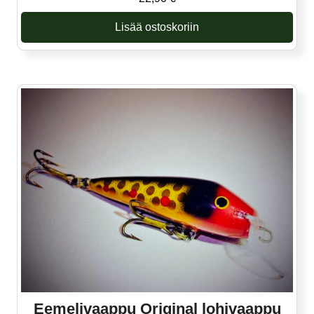
Lisää ostoskoriin
Eemelivaappu Original lohivaappu