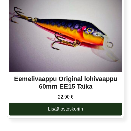
Eemelivaappu Original lohivaappu
60mm EE15 Taika
22,90
€
Lisää ostoskoriin