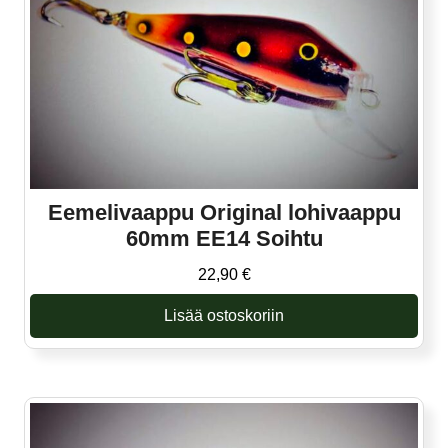
Eemelivaappu Original lohivaappu
60mm EE14 Soihtu
22,90
€
Lisää ostoskoriin