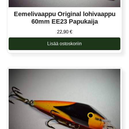
Eemelivaappu Original lohivaappu
60mm EE23 Papukaija
22,90
€
Lisää ostoskoriin