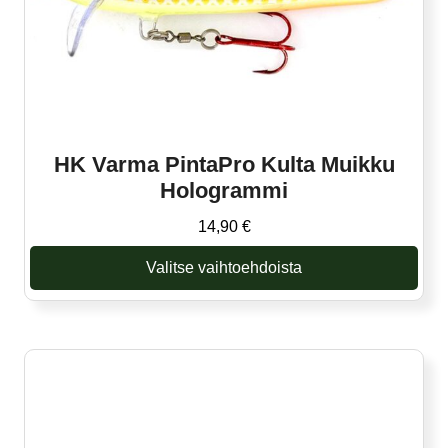
HK Varma PintaPro Kulta Muikku
Hologrammi
14,90
€
Valitse vaihtoehdoista
Tällä
tuotteella
on
useampi
muunnelma.
Voit
tehdä