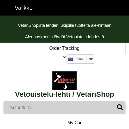
Skip
Valikko
Valikko
to
content
Skip
VetariShopista lehden lukijoille tuotteita ale-hintaan
to
Alennuskoodin löydät Vetouistelu-lehdestä
content
Order Tracking
Euro
Vetouistelu-lehti / VetariShop
Etsi:
My
shopping
My Cart
cart