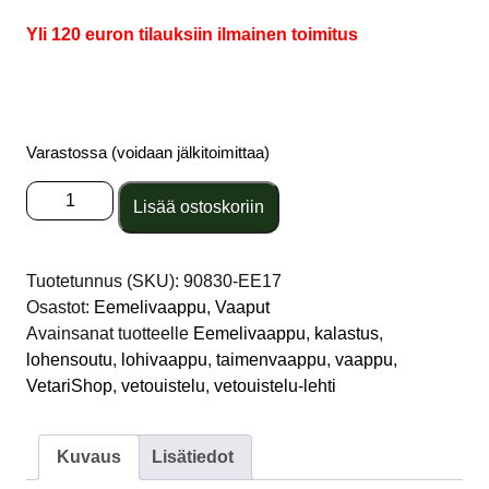
Yli 120 euron tilauksiin ilmainen toimitus
Varastossa (voidaan jälkitoimittaa)
Eemelivaappu
Lisää ostoskoriin
Original
lohivaappu
60mm
Tuotetunnus (SKU):
90830-EE17
EE17
Osastot:
Eemelivaappu
,
Vaaput
Päällikkö
Avainsanat tuotteelle
Eemelivaappu
,
kalastus
,
määrä
lohensoutu
,
lohivaappu
,
taimenvaappu
,
vaappu
,
VetariShop
,
vetouistelu
,
vetouistelu-lehti
Kuvaus
Lisätiedot