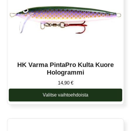
valinnat
tuotteen
sivulla.
HK Varma PintaPro Kulta Kuore
Hologrammi
14,90
€
Valitse vaihtoehdoista
Tällä
tuotteella
on
useampi