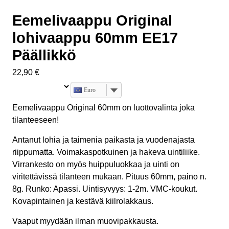
Eemelivaappu Original
lohivaappu 60mm EE17
Päällikkö
22,90
€
Euro
Eemelivaappu Original 60mm on luottovalinta joka
tilanteeseen!
Antanut lohia ja taimenia paikasta ja vuodenajasta
riippumatta. Voimakaspotkuinen ja hakeva uintiliike.
Virrankesto on myös huippuluokkaa ja uinti on
viritettävissä tilanteen mukaan. Pituus 60mm, paino n.
8g. Runko: Apassi. Uintisyvyys: 1-2m. VMC-koukut.
Kovapintainen ja kestävä kiilrolakkaus.
Vaaput myydään ilman muovipakkausta.