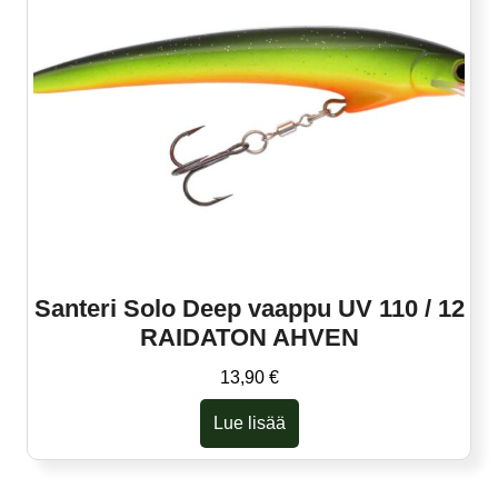
muunnelma.
Voit
tehdä
valinnat
tuotteen
sivulla.
Santeri Solo Deep vaappu UV 110 / 12
RAIDATON AHVEN
13,90
€
Lue lisää