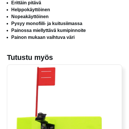
Erittäin pitävä
Helppokäyttöinen
Nopeakäyttöinen
Pysyy monofiili- ja kuitusiimassa
Painossa miellyttävä kumipinnoite
Painon mukaan vaihtuva väri
Tutustu myös