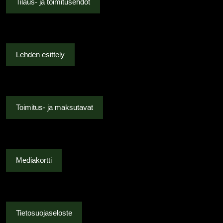
Tilaus- ja toimitusehdot
Lehden esittely
Toimitus- ja maksutavat
Mediakortti
Tietosuojaseloste