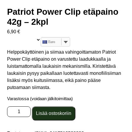
Patriot Power Clip etäpaino
42g – 2kpl
6,90
€
Euro
Helppokäyttöinen ja siimaa vahingoittamaton Patriot
Power Clip etäpaino on varustettu laadukkaalla ja
luistamattomalla laukaisin mekanismilla. Kiristettävä
laukaisin pysyy paikallaan luotettavasti monofiilisiiman
lisäksi myös kuitusiimassa, eikä paino pääse
putoamaan siimasta.
Varastossa (voidaan jälkitoimittaa)
Patriot
Lisää ostoskoriin
Power
Clip
etäpaino