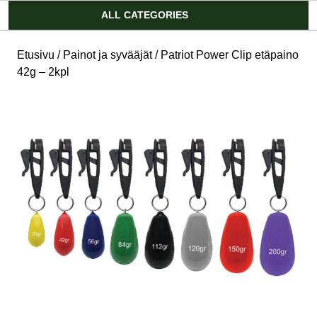
Account
ALL CATEGORIES
Etusivu
/
Painot ja syvääjät
/ Patriot Power Clip etäpaino
42g – 2kpl