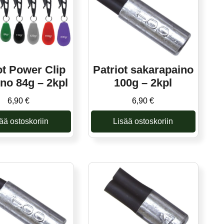
ot Power Clip
Patriot sakarapaino
ino 84g – 2kpl
100g – 2kpl
6,90
€
6,90
€
ää ostoskoriin
Lisää ostoskoriin