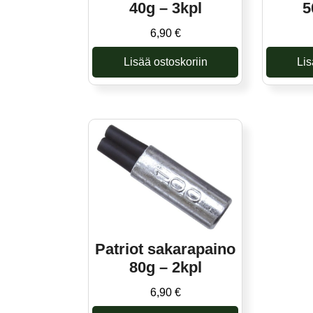
40g – 3kpl
5
6,90
€
Lisää ostoskoriin
Lis
Patriot sakarapaino
80g – 2kpl
6,90
€