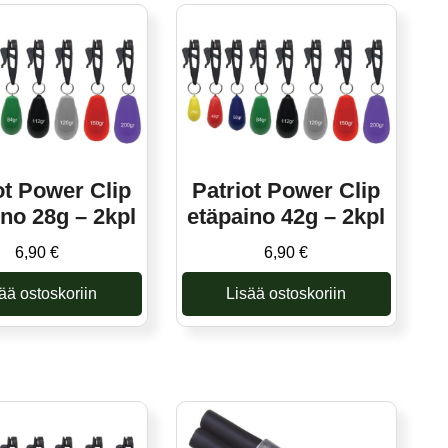
ot Power Clip
Patriot Power Clip
ino 28g – 2kpl
etäpaino 42g – 2kpl
6,90
€
6,90
€
ää ostoskoriin
Lisää ostoskoriin