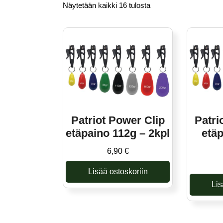
Näytetään kaikki 16 tulosta
Patriot Power Clip
Patri
etäpaino 112g – 2kpl
etäp
6,90
€
Lisää ostoskoriin
Lis