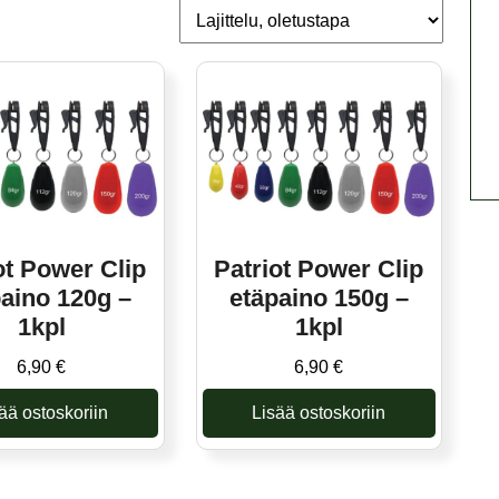
ot Power Clip
Patriot Power Clip
aino 120g –
etäpaino 150g –
1kpl
1kpl
6,90
€
6,90
€
ää ostoskoriin
Lisää ostoskoriin