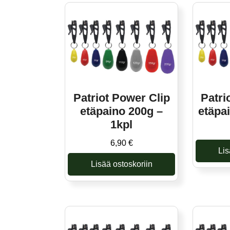
Patriot Power Clip
Patri
etäpaino 200g –
etäpa
1kpl
6,90
€
Lis
Lisää ostoskoriin