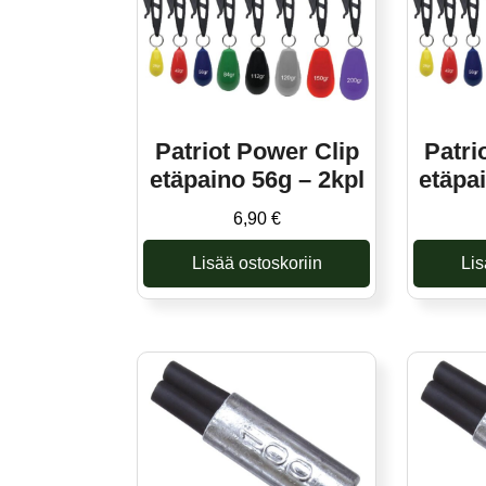
Patriot Power Clip
Patri
etäpaino 56g – 2kpl
etäpa
6,90
€
Lisää ostoskoriin
Lis