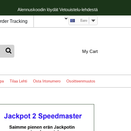
Alennuskoodin löydät Vetouistelu-lehdestä
Euro
rder Tracking
My
shopping
My Cart
cart
Account
pa
Tilaa Lehti
Osta Irtonumero
Osoitteenmuutos