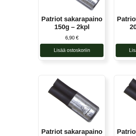
Patriot sakarapaino
Patri
150g – 2kpl
2
6,90
€
Lisää ostoskoriin
Lis
Patriot sakarapaino
Patri