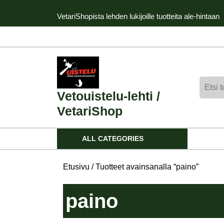
Skip
VetariShopista lehden lukijoille tuotteita ale-hintaan
to
content
Skip
to
content
Etsi:
Vetouistelu-lehti /
VetariShop
ALL CATEGORIES
Etusivu
/ Tuotteet avainsanalla “paino”
paino