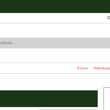
O
Etusivu
Verkkokaup