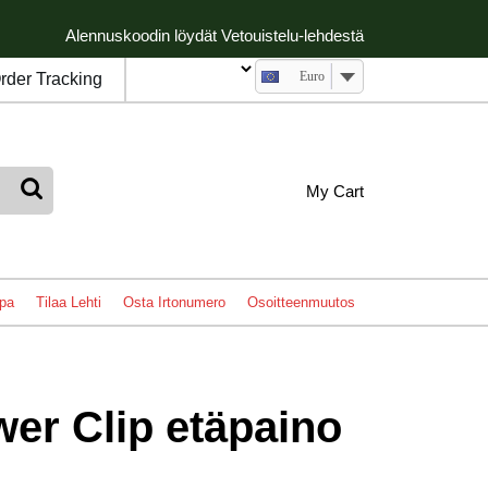
Alennuskoodin löydät Vetouistelu-lehdestä
Euro
rder Tracking
My
shopping
My Cart
cart
Account
pa
Tilaa Lehti
Osta Irtonumero
Osoitteenmuutos
wer Clip etäpaino