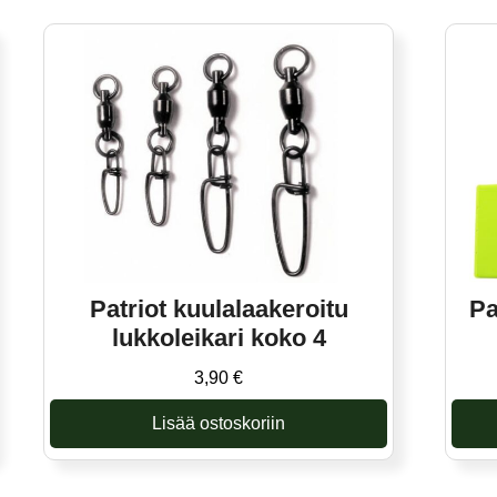
Patriot kuulalaakeroitu
Pa
lukkoleikari koko 4
3,90
€
Lisää ostoskoriin