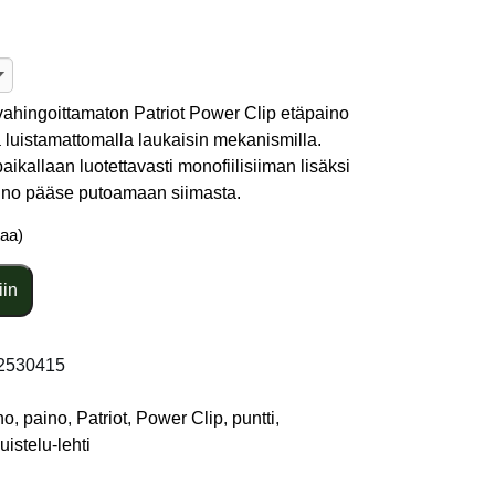
vahingoittamaton Patriot Power Clip etäpaino
a luistamattomalla laukaisin mekanismilla.
paikallaan luotettavasti monofiilisiiman lisäksi
aino pääse putoamaan siimasta.
taa)
iin
2530415
no
,
paino
,
Patriot
,
Power Clip
,
puntti
,
uistelu-lehti