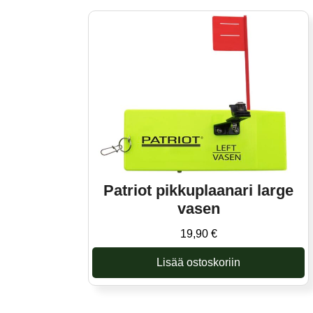
Patriot pikkuplaanari large
vasen
19,90
€
Lisää ostoskoriin