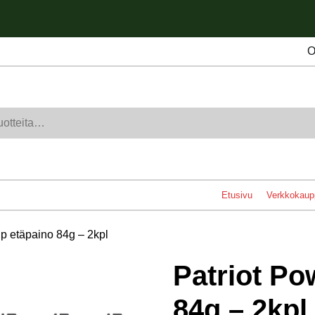
O
Etusivu
Verkkokaup
ip etäpaino 84g – 2kpl
Patriot Po
84g – 2kpl