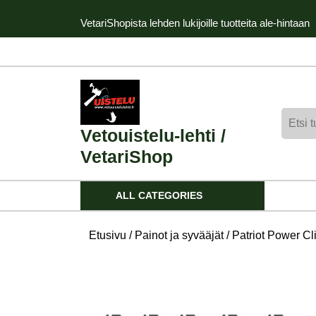
Skip
VetariShopista lehden lukijoille tuotteita ale-hintaan
to
content
Skip
to
content
Etsi:
Vetouistelu-lehti /
VetariShop
ALL CATEGORIES
Etusivu
/
Painot ja syvääjät
/ Patriot Power Cl