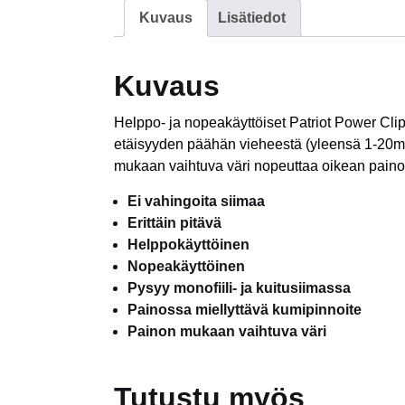
Kuvaus
Lisätiedot
Kuvaus
Helppo- ja nopeakäyttöiset Patriot Power Clip
etäisyyden päähän vieheestä (yleensä 1-20m)
mukaan vaihtuva väri nopeuttaa oikean paino
Ei vahingoita siimaa
Erittäin pitävä
Helppokäyttöinen
Nopeakäyttöinen
Pysyy monofiili- ja kuitusiimassa
Painossa miellyttävä kumipinnoite
Painon mukaan vaihtuva väri
Tutustu myös