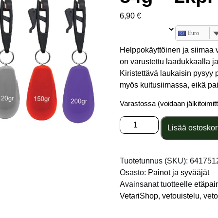
6,90
€
Euro
Helppokäyttöinen ja siimaa 
on varustettu laadukkaalla j
Kiristettävä laukaisin pysyy 
myös kuitusiimassa, eikä p
Varastossa (voidaan jälkitoimit
Patriot
Lisää ostoskor
Power
Clip
etäpaino
Tuotetunnus (SKU):
641751
84g
Osasto:
Painot ja syvääjät
-
Avainsanat tuotteelle
etäpai
2kpl
VetariShop
,
vetouistelu
,
veto
määrä