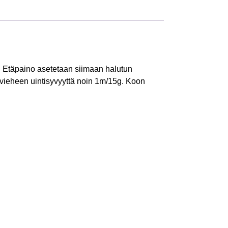
lä. Etäpaino asetetaan siimaan halutun
vieheen uintisyvyyttä noin 1m/15g. Koon