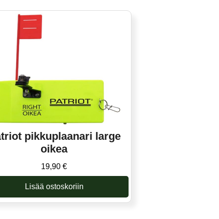
triot pikkuplaanari large
oikea
19,90
€
Lisää ostoskoriin