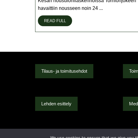
lohien
Kesän nousulohilaskennoissa Tornionjokeen
määrä
havaittiin nousseen noin 24 ...
vähäinen
READ
READ FULL
FULL
Tilaus- ja toimitusehdot
Toim
Lehden esittely
Medi
We use cookies to ensure that we give you th