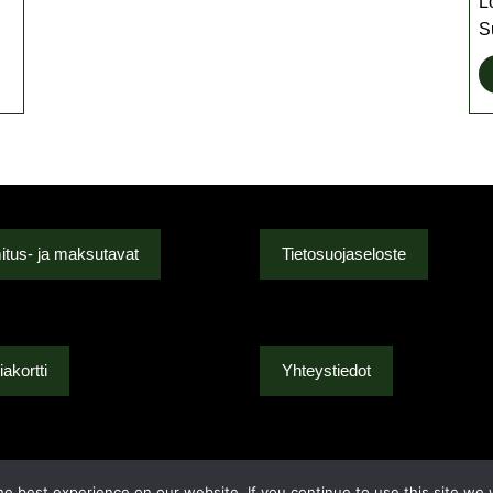
L
S
itus- ja maksutavat
Tietosuojaseloste
akortti
Yhteystiedot
e best experience on our website. If you continue to use this site we w