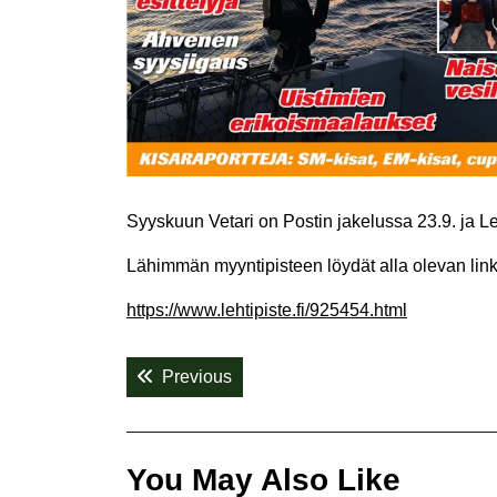
Syyskuun Vetari on Postin jakelussa 23.9. ja Le
Lähimmän myyntipisteen löydät alla olevan link
https://www.lehtipiste.fi/925454.html
Artikkelien
Previous post:
Previous
selaus
You May Also Like