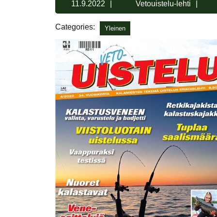
11.9.2022
Vet
11.9.2022
Vetouistelu-lehti
leht
Categories:
Yleinen