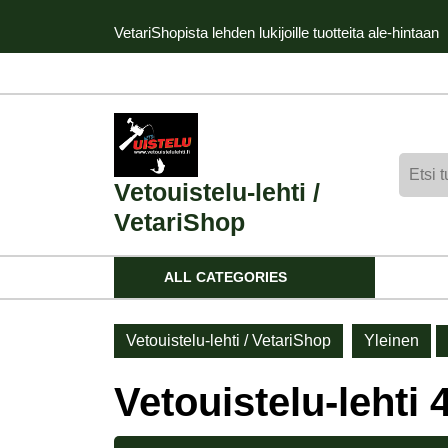
Skip
VetariShopista lehden lukijoille tuotteita ale-hintaan
to
content
Skip
to
content
Etsi:
Vetouistelu-lehti /
VetariShop
ALL CATEGORIES
Vetouistelu-lehti / VetariShop
Yleinen
Vetouistelu-lehti 