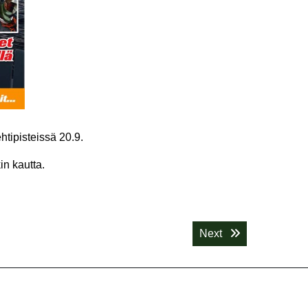
htipisteissä 20.9.
in kautta.
Next post:
Next