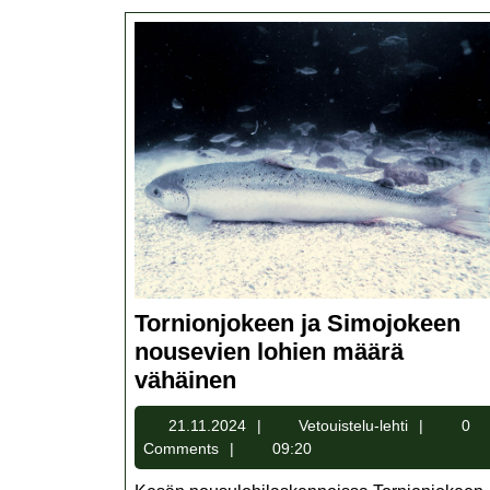
Tornionjokeen ja Simojokeen
nousevien lohien määrä
Tornionjokeen
vähäinen
ja
21.11.2024
Vetouiste
21.11.2024
Vetouistelu-lehti
0
Simojokeen
lehti
Comments
09:20
nousevien