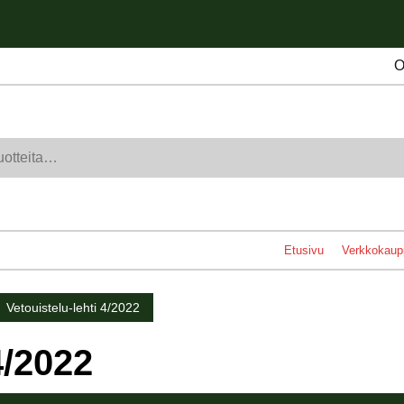
O
Etusivu
Verkkokaup
Vetouistelu-lehti 4/2022
4/2022