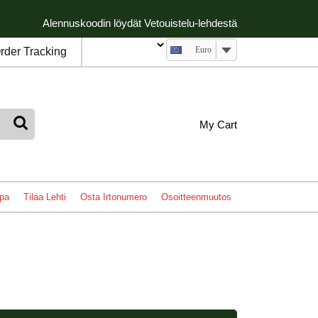
Alennuskoodin löydät Vetouistelu-lehdestä
Euro
rder Tracking
My
shopping
My Cart
cart
Account
pa
Tilaa Lehti
Osta Irtonumero
Osoitteenmuutos