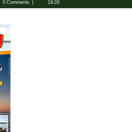
ouistelu-
0 Comments
19:20
i