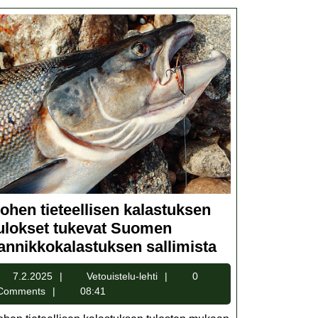
ohen tieteellisen kalastuksen
ulokset tukevat Suomen
Lohen
annikkokalastuksen sallimista
tieteellisen
7.2.2025
Vetouistelu-
7.2.2025
Vetouistelu-lehti
0
kalastuksen
lehti
Comments
08:41
tulokset