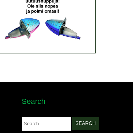
Search
Search
for: