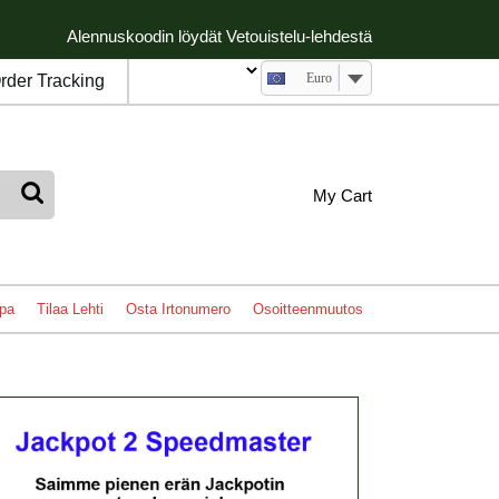
Alennuskoodin löydät Vetouistelu-lehdestä
Euro
rder Tracking
My
shopping
My Cart
cart
Account
pa
Tilaa Lehti
Osta Irtonumero
Osoitteenmuutos