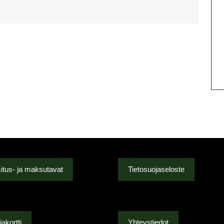
itus- ja maksutavat
Tietosuojaseloste
akortti
Yhteystiedot