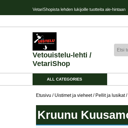
Skip
VetariShopista lehden lukijoille tuotteita ale-hintaan
to
content
Skip
to
content
Etsi:
Vetouistelu-lehti /
VetariShop
ALL CATEGORIES
Etusivu
/
Uistimet ja vieheet
/
Pellit ja lusikat
/
Kruunu Kuusamo