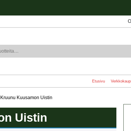
O
Etusivu
Verkkokaup
 Kruunu Kuusamon Uistin
n Uistin