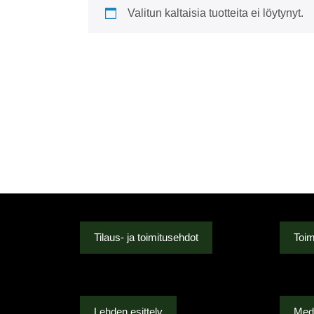
Valitun kaltaisia tuotteita ei löytynyt.
Tilaus- ja toimitusehdot
Toim
Lehden esittely
Medi