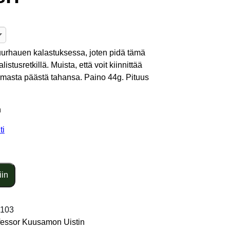
suurhauen kalastuksessa, joten pidä tämä
tusretkillä. Muista, että voit kiinnittää
masta päästä tahansa. Paino 44g. Pituus
n
ti
iin
-103
fessor Kuusamon Uistin