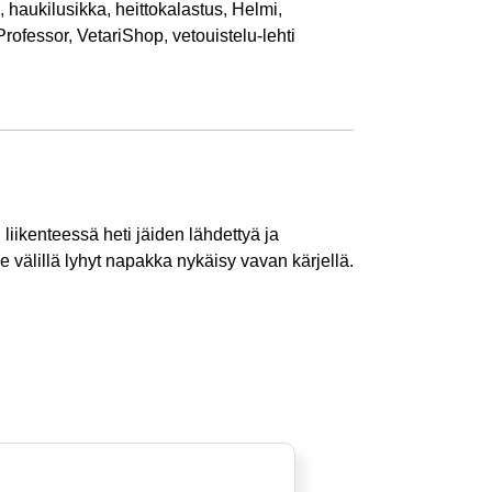
,
haukilusikka
,
heittokalastus
,
Helmi
,
Professor
,
VetariShop
,
vetouistelu-lehti
 liikenteessä heti jäiden lähdettyä ja
se välillä lyhyt napakka nykäisy vavan kärjellä.