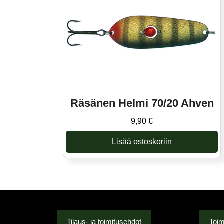
Räsänen Helmi 70/20 Ahven
9,90
€
Lisää ostoskoriin
Tilaus- ja toimitusehdot
Toim