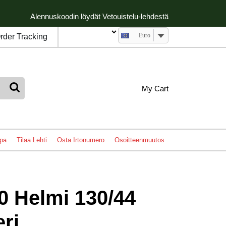
Alennuskoodin löydät Vetouistelu-lehdestä
Euro
rder Tracking
My
shopping
My Cart
cart
Account
pa
Tilaa Lehti
Osta Irtonumero
Osoitteenmuutos
0 Helmi 130/44
eri