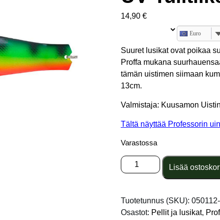
14,90
€
Euro
Suuret lusikat ovat poikaa 
Proffa mukana suurhauensaalis
tämän uistimen siimaan kum
13cm.
Valmistaja: Kuusamon Uisti
Tältä näyttää Professorin uin
Varastossa
Professor
Lisää ostoskor
0
Helmi
130/44
Tuotetunnus (SKU):
050112
UV
Osastot:
Pellit ja lusikat
,
Pro
Tulitiikeri