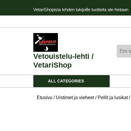
Skip
VetariShopista lehden lukijoille tuotteita ale-hintaan
to
content
Skip
to
content
Etsi:
Vetouistelu-lehti /
VetariShop
ALL CATEGORIES
Etusivu
/
Uistimet ja vieheet
/
Pellit ja lusikat
/