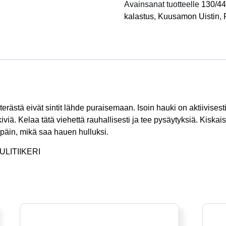
Avainsanat tuotteelle
130/44
määrä
kalastus
,
Kuusamon Uistin
,
erästä eivät sintit lähde puraisemaan. Isoin hauki on aktiivisesti
iviä. Kelaa tätä viehettä rauhallisesti ja tee pysäytyksiä. Kiskai
npäin, mikä saa hauen hulluksi.
TULITIIKERI