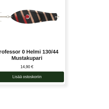
rofessor 0 Helmi 130/44
Mustakupari
14,90
€
Lisää ostoskoriin