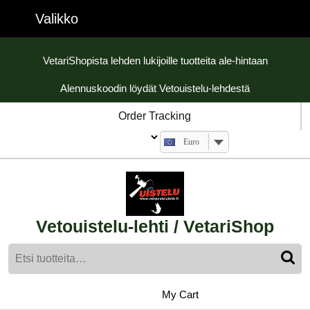
Skip
Valikko
Valikko
to
content
Skip
VetariShopista lehden lukijoille tuotteita ale-hintaan
to
Alennuskoodin löydät Vetouistelu-lehdestä
content
Order Tracking
Euro
Vetouistelu-lehti / VetariShop
Etsi:
My
shopping
My Cart
cart