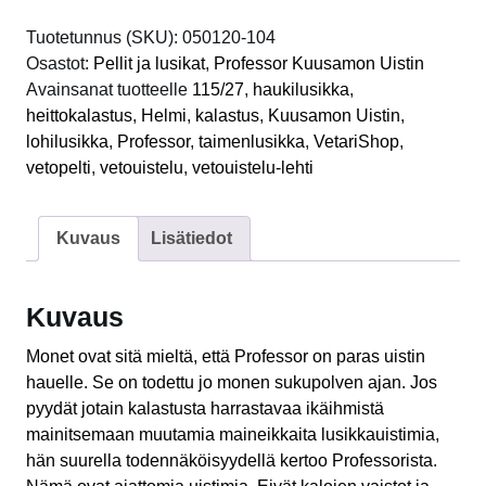
Helmi
115/27
Tuotetunnus (SKU):
050120-104
Teräsmessinki
Osastot:
Pellit ja lusikat
,
Professor Kuusamon Uistin
määrä
Avainsanat tuotteelle
115/27
,
haukilusikka
,
heittokalastus
,
Helmi
,
kalastus
,
Kuusamon Uistin
,
lohilusikka
,
Professor
,
taimenlusikka
,
VetariShop
,
vetopelti
,
vetouistelu
,
vetouistelu-lehti
Kuvaus
Lisätiedot
Kuvaus
Monet ovat sitä mieltä, että Professor on paras uistin
hauelle. Se on todettu jo monen sukupolven ajan. Jos
pyydät jotain kalastusta harrastavaa ikäihmistä
mainitsemaan muutamia maineikkaita lusikkauistimia,
hän suurella todennäköisyydellä kertoo Professorista.